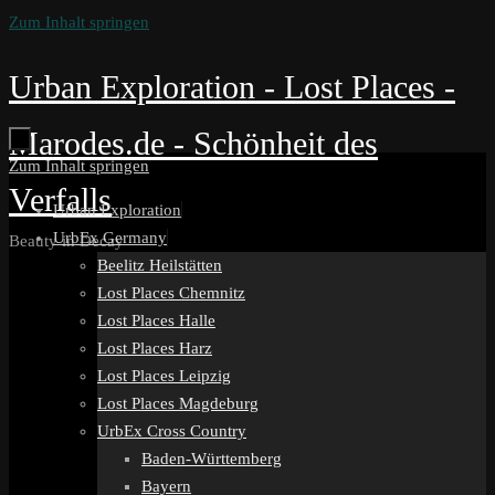
Zum Inhalt springen
Urban Exploration - Lost Places -
Marodes.de - Schönheit des
Zum Inhalt springen
Verfalls
Urban Exploration
UrbEx Germany
Beauty in Decay
Beelitz Heilstätten
Lost Places Chemnitz
Lost Places Halle
Lost Places Harz
Lost Places Leipzig
Lost Places Magdeburg
UrbEx Cross Country
Baden-Württemberg
Bayern