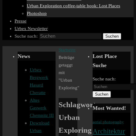
Urban Exploration coffee-table book: Lost Places
Photoshop
Presse
Urbex Newsletter
Suche nach:
Suchen
Startseite
News
Lost Place
Beiträge
Suche
getaggt
Urbex
mit
Bergwerk
Suche nach:
"Urban
Hasard
Exploring"
Cheratte
Suchen
Altes
Schlagwort:
Most Wanted!
Gaswerk
Urban
Chemnitz III
aerial photography
Download
Exploring
Architektur
Urban