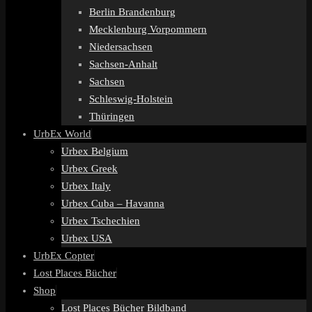
Berlin Brandenburg
Mecklenburg Vorpommern
Niedersachsen
Sachsen-Anhalt
Sachsen
Schleswig-Holstein
Thüringen
UrbEx World
Urbex Belgium
Urbex Greek
Urbex Italy
Urbex Cuba – Havanna
Urbex Tschechien
Urbex USA
UrbEx Copter
Lost Places Bücher
Shop
Lost Places Bücher Bildband