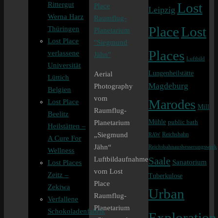
Rittergut
Lost
Leipzig
Werna Harz
Lost
Place
Thüringen
Lost Place
Places
verlassene
Luftbild
Universität
Lungenheilstätte
Aerial
Lüttich
Magdeburg
Photography
Belgien
vom
Marodes
Lost Place
Mill
Raumflug-
Beelitz
Mühle
public bath
Planetarium
Heilstätten –
Reichsbahn
„Siegmund
RAW
A Cure For
Jähn“
Reichsbahnausbesserungswerk
Wellness
Saale
Luftbildaufnahmen
Sanatorium
Lost Places
vom Lost
Zeitz –
Tuberkulose
Place
Zekiwa
Urban
Raumflug-
Verfallene
Planetarium
Schokoladenfabrik
Exploration