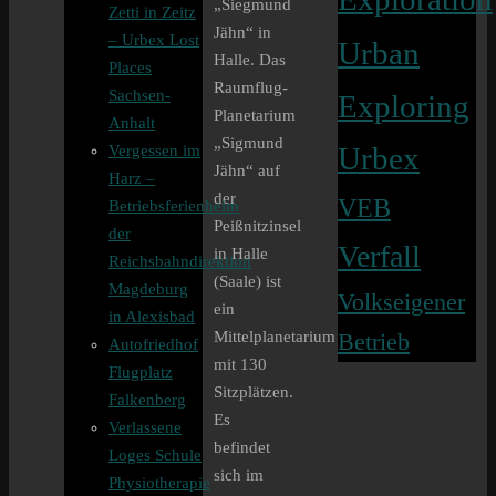
„Siegmund
Zetti in Zeitz
Jähn“ in
– Urbex Lost
Urban
Halle. Das
Places
Raumflug-
Sachsen-
Exploring
Planetarium
Anhalt
„Sigmund
Vergessen im
Urbex
Jähn“ auf
Harz –
der
VEB
Betriebsferienheim
Peißnitzinsel
der
Verfall
in Halle
Reichsbahndirektion
(Saale) ist
Magdeburg
Volkseigener
ein
in Alexisbad
Mittelplanetarium
Betrieb
Autofriedhof
mit 130
Flugplatz
Sitzplätzen.
Falkenberg
Es
Verlassene
befindet
Loges Schule
sich im
Physiotherapie