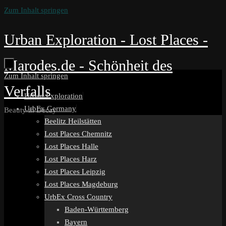
Zum Inhalt springen
Urban Exploration - Lost Places -
Marodes.de - Schönheit des
Zum Inhalt springen
Verfalls
Urban Exploration
UrbEx Germany
Beauty in Decay
Beelitz Heilstätten
Lost Places Chemnitz
Lost Places Halle
Lost Places Harz
Lost Places Leipzig
Lost Places Magdeburg
UrbEx Cross Country
Baden-Württemberg
Bayern