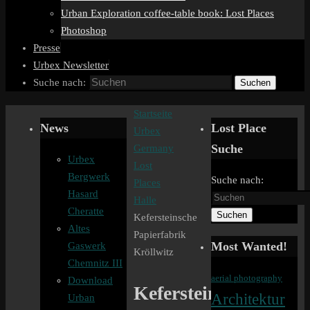
Urban Exploration coffee-table book: Lost Places
Photoshop
Presse
Urbex Newsletter
Suche nach:
Suchen
Startseite
News
Lost Place
Urbex
Suche
Germany
Urbex
Lost
Bergwerk
Suche nach:
Places
Hasard
Halle
Cheratte
Suchen
Kefersteinsche
Altes
Papierfabrik
Most Wanted!
Gaswerk
Kröllwitz
Chemnitz III
aerial photography
Download
Kefersteinsche
Architektur
Urban