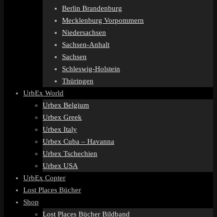
Berlin Brandenburg
Mecklenburg Vorpommern
Niedersachsen
Sachsen-Anhalt
Sachsen
Schleswig-Holstein
Thüringen
UrbEx World
Urbex Belgium
Urbex Greek
Urbex Italy
Urbex Cuba – Havanna
Urbex Tschechien
Urbex USA
UrbEx Copter
Lost Places Bücher
Shop
Lost Places Bücher Bildband