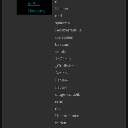
der
in Bad
Pächter-
Harzburg
und
späteren
Besitzerfamilie
Keferstein
bekannt
wurde.
1871 zur
„Cröllwitzer
Actien-
Papier-
Fabrik“
umgewandelt,
erfuhr
das
Unternehmen
in den