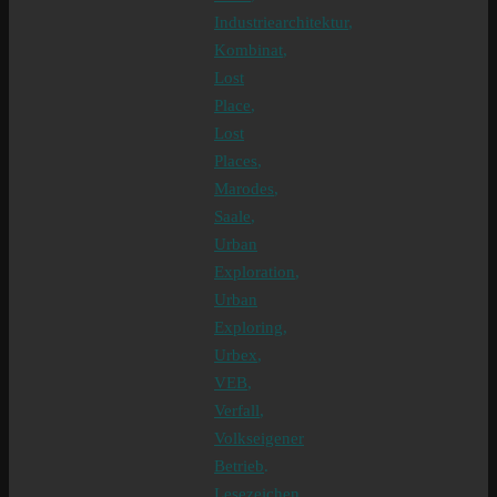
Industriearchitektur
,
Kombinat
,
Lost
Place
,
Lost
Places
,
Marodes
,
Saale
,
Urban
Exploration
,
Urban
Exploring
,
Urbex
,
VEB
,
Verfall
,
Volkseigener
Betrieb
.
Lesezeichen
.