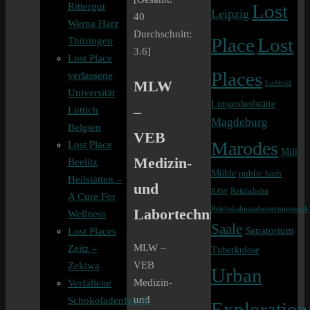
Rittergut
Lost
Leipzig
40
Werna Harz
Durchschnitt:
Lost
Place
Thüringen
3.6
]
Lost Place
Places
verlassene
MLW
Luftbild
Universität
Lungenheilstätte
–
Lüttich
Magdeburg
Belgien
VEB
Marodes
Lost Place
Mill
Medizin-
Beelitz
Mühle
public bath
Heilstätten –
und
Reichsbahn
RAW
A Cure For
Reichsbahnausbesserungswerk
Labortechnik
Wellness
Saale
Sanatorium
Lost Places
MLW –
Zeitz –
Tuberkulose
VEB
Zekiwa
Urban
Medizin-
Verfallene
und
Schokoladenfabrik
Exploration