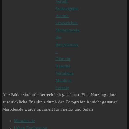
Verfall
,
Volkseigener
Betrieb
.
Lesezeichen
.
Motorenwerk
der
Sowjetarmee
–
Olbricht
Kaserne
Verfallene
Mühle in
Leipzig
Alle Bilder sind urheberrechtlich geschützt. Eine Nutzung ohne
ausdrückliche Erlaubnis durch den Fotografen ist nicht gestattet!
Marodes.de wurde optimiert für Firefox und Safari
Marodes.de
Urban Exploration