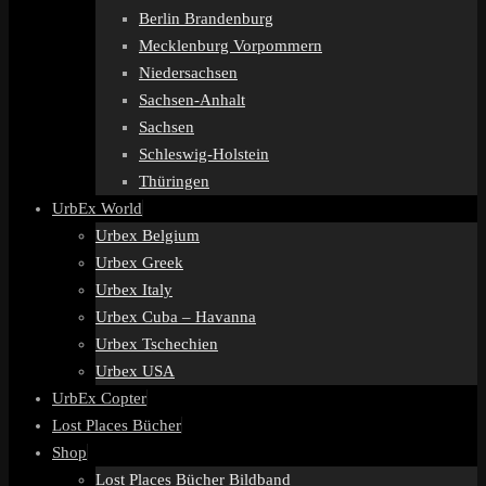
Berlin Brandenburg
Mecklenburg Vorpommern
Niedersachsen
Sachsen-Anhalt
Sachsen
Schleswig-Holstein
Thüringen
UrbEx World
Urbex Belgium
Urbex Greek
Urbex Italy
Urbex Cuba – Havanna
Urbex Tschechien
Urbex USA
UrbEx Copter
Lost Places Bücher
Shop
Lost Places Bücher Bildband