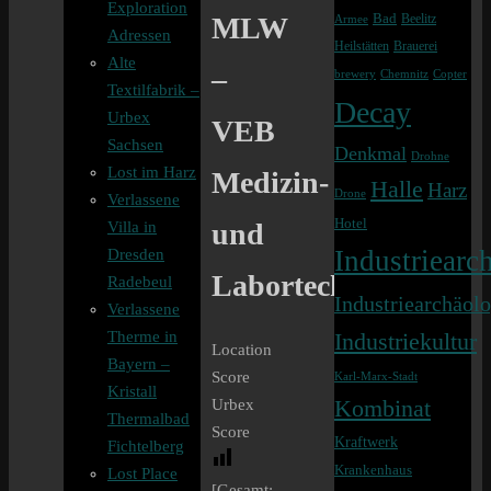
Exploration
Bad
Beelitz
MLW
Armee
Adressen
Heilstätten
Brauerei
Alte
–
brewery
Chemnitz
Copter
Textilfabrik –
Decay
Urbex
VEB
Sachsen
Denkmal
Drohne
Lost im Harz
Medizin-
Halle
Harz
Drone
Verlassene
Hotel
und
Villa in
Industriearch
Dresden
Labortechnik
Radebeul
Industriearchäolo
Verlassene
Therme in
Industriekultur
Location
Bayern –
Score
Karl-Marx-Stadt
Kristall
Kombinat
Urbex
Thermalbad
Score
Kraftwerk
Fichtelberg
Krankenhaus
Lost Place
[Gesamt: