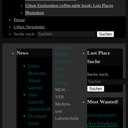
Urban Exploration coffee-table book: Lost Places
Photoshop
Presse
Urbex Newsletter
Suche nach:
Suchen
Startseite
News
Lost Place
Urbex
Suche
Germany
Urbex
Lost
Bergwerk
Suche nach:
Places
Hasard
Leipzig
Cheratte
Suchen
MLW –
Altes
VEB
Most Wanted!
Gaswerk
Medizin-
Chemnitz III
und
aerial photography
Download
Labortechnik
Architektur
Urban