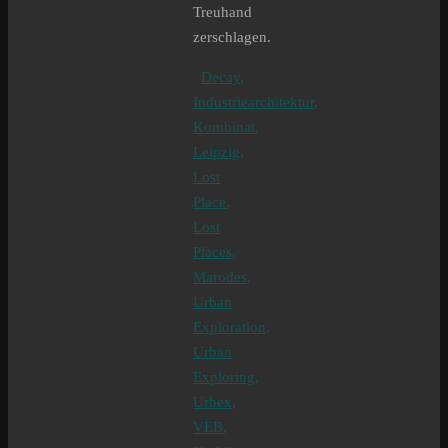
Treuhand
zerschlagen.
Decay
,
Industriearchitektur
,
Kombinat
,
Leipzig
,
Lost
Place
,
Lost
Places
,
Marodes
,
Urban
Exploration
,
Urban
Exploring
,
Urbex
,
VEB
,