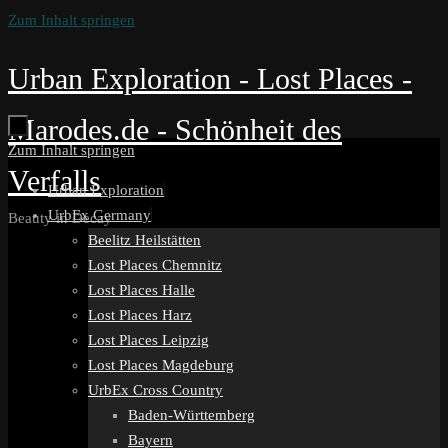
Zum Inhalt springen
Urban Exploration - Lost Places -
Marodes.de - Schönheit des
Zum Inhalt springen
Verfalls
Urban Exploration
UrbEx Germany
Beauty in Decay
Beelitz Heilstätten
Lost Places Chemnitz
Lost Places Halle
Lost Places Harz
Lost Places Leipzig
Lost Places Magdeburg
UrbEx Cross Country
Baden-Württemberg
Bayern