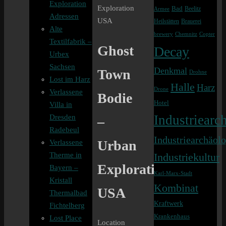
Exploration
Exploration
Bad
Beelitz
Armee
Adressen
USA
Heilstätten
Brauerei
Alte
brewery
Chemnitz
Copter
Textilfabrik –
Ghost
Decay
Urbex
Sachsen
Denkmal
Town
Drohne
Lost im Harz
Halle
Harz
Drone
Verlassene
Bodie
Hotel
Villa in
Industriearch
Dresden
–
Radebeul
Industriearchäolo
Urban
Verlassene
Therme in
Industriekultur
Exploration
Bayern –
Karl-Marx-Stadt
Kristall
Kombinat
USA
Thermalbad
Kraftwerk
Fichtelberg
Krankenhaus
Lost Place
Location