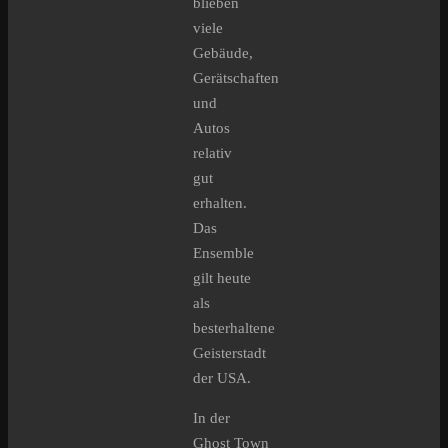
blieben
viele
Gebäude,
Gerätschaften
und
Autos
relativ
gut
erhalten.
Das
Ensemble
gilt heute
als
besterhaltene
Geisterstadt
der USA.
In der
Ghost Town