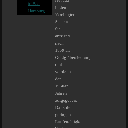
Nevada
in Bad
in den
Harzburg
Vereinigten
Staaten.
Sie
entstand
nach
1859 als
Goldgräbersiedlung
und
wurde in
den
1930er
Jahren
aufgegeben.
Dank der
geringen
Luftfeuchtigkeit