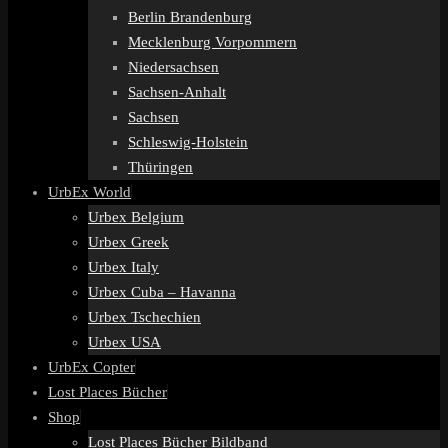
Berlin Brandenburg
Mecklenburg Vorpommern
Niedersachsen
Sachsen-Anhalt
Sachsen
Schleswig-Holstein
Thüringen
UrbEx World
Urbex Belgium
Urbex Greek
Urbex Italy
Urbex Cuba – Havanna
Urbex Tschechien
Urbex USA
UrbEx Copter
Lost Places Bücher
Shop
Lost Places Bücher Bildband