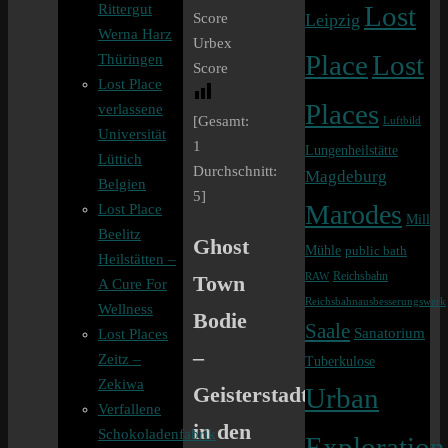
Rittergut
Lost
Leipzig
Score
Werna Harz
Urbex
Lost
Place
Thüringen
Score
Lost Place
Places
verlassene
[Gesamt:
Luftbild
Universität
1
Lungenheilstätte
Lüttich
Durchschnitt:
Magdeburg
Belgien
5
]
Marodes
Lost Place
Mill
Beelitz
Ghost
Mühle
public bath
Heilstätten –
Reichsbahn
Town
RAW
A Cure For
Reichsbahnausbesserungswerk
Wellness
Bodie
Saale
Sanatorium
Lost Places
–
Zeitz –
Tuberkulose
Zekiwa
Geisterstadt
Urban
Verfallene
in den
Schokoladenfabrik
Exploration