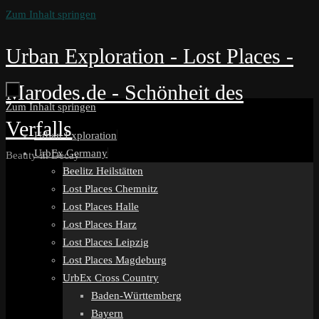
Zum Inhalt springen
Urban Exploration - Lost Places -
Marodes.de - Schönheit des
Zum Inhalt springen
Verfalls
Urban Exploration
UrbEx Germany
Beauty in Decay
Beelitz Heilstätten
Lost Places Chemnitz
Lost Places Halle
Lost Places Harz
Lost Places Leipzig
Lost Places Magdeburg
UrbEx Cross Country
Baden-Württemberg
Bayern