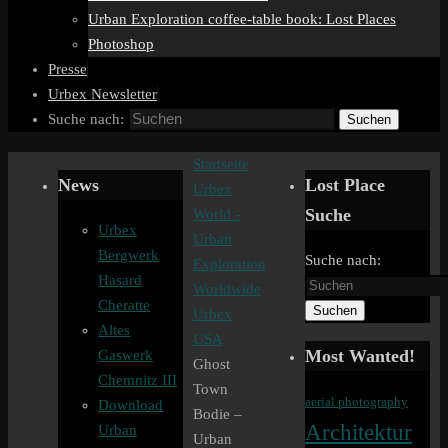
Urban Exploration coffee-table book: Lost Places
Photoshop
Presse
Urbex Newsletter
Suche nach:
Suchen
Startseite
News
Lost Place
Urbex
Suche
World -
Urbex
Urban
Bergwerk
Suche nach:
Exploration
Hasard
Worldwide
Cheratte
Suchen
Urbex
Altes
USA
Most Wanted!
Gaswerk
Ghost
Chemnitz III
Town
aerial photography
Download
Bodie –
Architektur
Urban
Urban