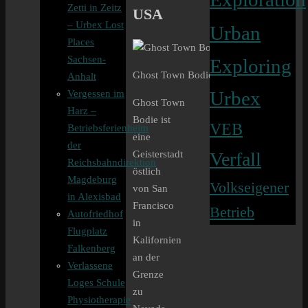
Zetti in Zeitz
USA
– Urbex Lost
Urban
Places
Sachsen-
Exploring
Ghost Town Bodie
Anhalt
Vergessen im
Urbex
Ghost Town
Harz –
Bodie ist
VEB
Betriebsferienheim
eine
der
Geisterstadt
Verfall
Reichsbahndirektion
östlich
Magdeburg
Volkseigener
von San
in Alexisbad
Francisco
Betrieb
Autofriedhof
in
Flugplatz
Kalifornien
Falkenberg
an der
Verlassene
Grenze
Loges Schule
zu
Physiotherapie