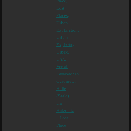
Place
,
Lost
Places
,
Urban
Exploration
,
Urban
Exploring
,
Urbex
,
USA
,
Verfall
.
Lesezeichen
.
Gasometer
Halle
(Saale)
am
Holzplatz
– Lost
Place