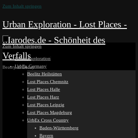
Zum Inhalt springen
Urban Exploration - Lost Places -
Marodes.de - Schönheit des
Zum Inhalt springen
Verfalls
Urban Exploration
UrbEx Germany
Beauty in Decay
Beelitz Heilstätten
Lost Places Chemnitz
Lost Places Halle
Lost Places Harz
Lost Places Leipzig
Lost Places Magdeburg
UrbEx Cross Country
Baden-Württemberg
Bayern