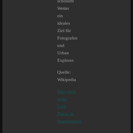
schönem
Wetter
ein
ideales
Ziel für
Fotografen
und
Urban
Explorer.
Quelle:
Wikipedia
Hier noch
mehr
Lost
Places in
Brandenburg