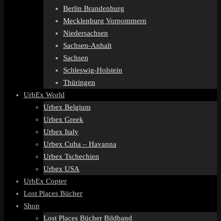
Berlin Brandenburg
Mecklenburg Vorpommern
Niedersachsen
Sachsen-Anhalt
Sachsen
Schleswig-Holstein
Thüringen
UrbEx World
Urbex Belgium
Urbex Greek
Urbex Italy
Urbex Cuba – Havanna
Urbex Tschechien
Urbex USA
UrbEx Copter
Lost Places Bücher
Shop
Lost Places Bücher Bildband