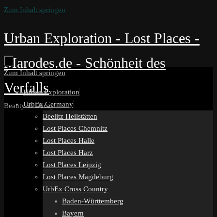
Zum Inhalt springen
Urban Exploration - Lost Places -
Marodes.de - Schönheit des
Zum Inhalt springen
Verfalls
Urban Exploration
UrbEx Germany
Beauty in Decay
Beelitz Heilstätten
Lost Places Chemnitz
Lost Places Halle
Lost Places Harz
Lost Places Leipzig
Lost Places Magdeburg
UrbEx Cross Country
Baden-Württemberg
Bayern