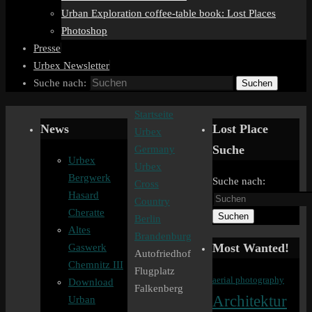
Urban Exploration coffee-table book: Lost Places
Photoshop
Presse
Urbex Newsletter
Suche nach:
Suchen
Startseite
News
Lost Place
Urbex
Suche
Germany
Urbex
Urbex
Bergwerk
Suche nach:
Cross
Hasard
Country
Cheratte
Suchen
Berlin
Altes
Brandenburg
Most Wanted!
Gaswerk
Autofriedhof
Chemnitz III
Flugplatz
aerial photography
Download
Falkenberg
Architektur
Urban