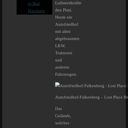
Luftstreitkräfte
in Bad
den Platz.
Harzburg
Heute ein
Autofriedhof
mit alten
abgebrannten
LKW,
Traktoren
und
anderen
Fahrzeugen.
Autofriedhof-Falkenberg – Lost Place B
Das
Gelände,
welches