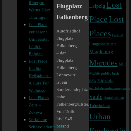
Rittergut
Lost
Flugplatz
Leipzig
Werna Harz
Falkenberg
Lost
Place
Thüringen
Lost Place
Autofriedhof
Places
verlassene
Luftbild
Flugplatz
Universität
Lungenheilstätte
Falkenberg
Lüttich
Magdeburg
– der
Belgien
Flugplatz
Marodes
Lost Place
Mill
Falkenberg-
Beelitz
Mühle
public bath
Lönnewitz
Heilstätten –
Reichsbahn
RAW
ist ein
A Cure For
Reichsbahnausbesserungswerk
Sonderlandeplatz
Wellness
Saale
nahe
Sanatorium
Lost Places
Falkenberg/Elster.
Zeitz –
Tuberkulose
Von 1936
Zekiwa
Urban
bis 1945
Verfallene
befand
Schokoladenfabrik
Exploration