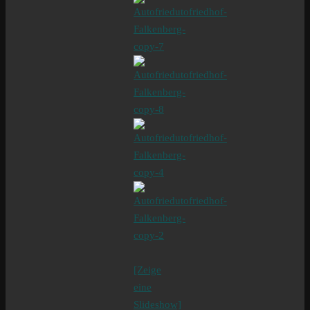
[Zeige
eine
Slideshow]