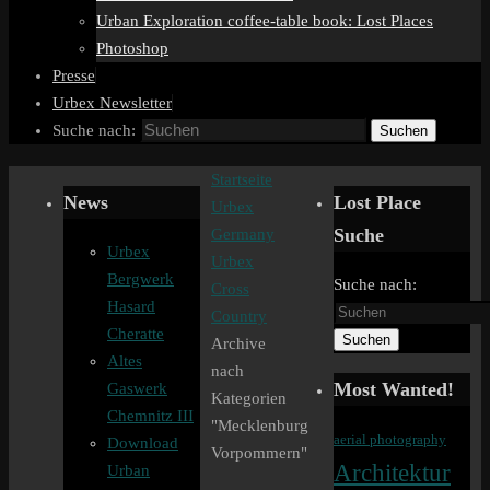
Urban Exploration coffee-table book: Lost Places
Photoshop
Presse
Urbex Newsletter
Suche nach:
Suchen
Startseite
News
Lost Place
Urbex
Suche
Germany
Urbex
Urbex
Bergwerk
Suche nach:
Cross
Hasard
Country
Cheratte
Suchen
Archive
Altes
nach
Most Wanted!
Gaswerk
Kategorien
Chemnitz III
"Mecklenburg
aerial photography
Download
Vorpommern"
Architektur
Urban