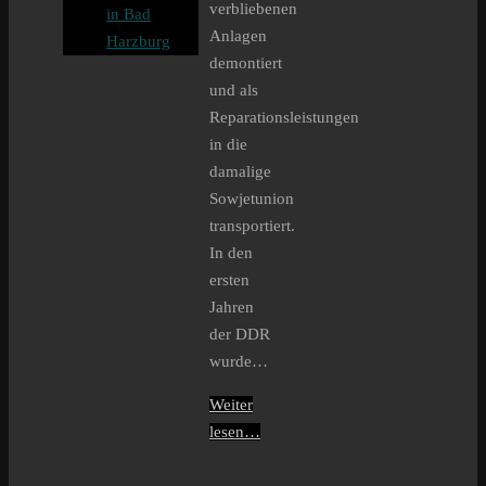
verbliebenen
in Bad
Anlagen
Harzburg
demontiert
und als
Reparationsleistungen
in die
damalige
Sowjetunion
transportiert.
In den
ersten
Jahren
der DDR
wurde…
Weiter
lesen…