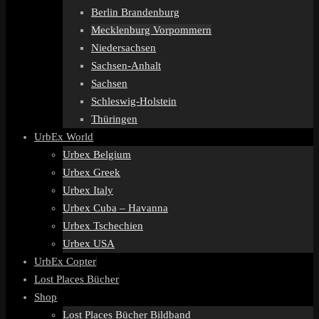
Berlin Brandenburg
Mecklenburg Vorpommern
Niedersachsen
Sachsen-Anhalt
Sachsen
Schleswig-Holstein
Thüringen
UrbEx World
Urbex Belgium
Urbex Greek
Urbex Italy
Urbex Cuba – Havanna
Urbex Tschechien
Urbex USA
UrbEx Copter
Lost Places Bücher
Shop
Lost Places Bücher Bildband