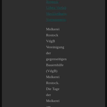
Molkerei
Rostock
VdgB
Vereinigung
der
gegenseitigen
Bauernhilfe
(VdgB)
Molkerei
Rostock.
Die Tage
der
Molkerei
am