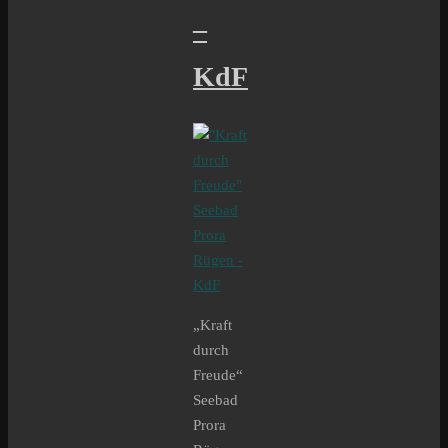
–
KdF
„Kraft
durch
Freude“
Seebad
Prora