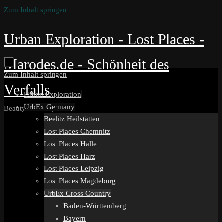
Zum Inhalt springen
Urban Exploration - Lost Places -
Marodes.de - Schönheit des
Zum Inhalt springen
Verfalls
Urban Exploration
UrbEx Germany
Beauty in Decay
Beelitz Heilstätten
Lost Places Chemnitz
Lost Places Halle
Lost Places Harz
Lost Places Leipzig
Lost Places Magdeburg
UrbEx Cross Country
Baden-Württemberg
Bayern