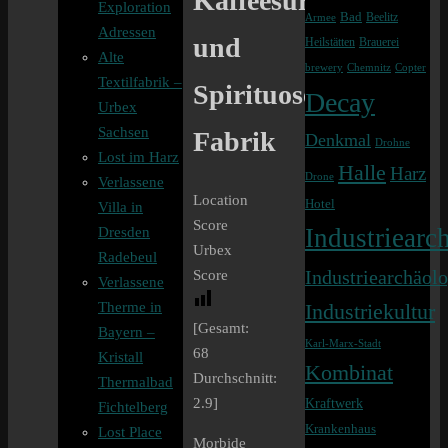
Kaffeesurrogat
Exploration
Bad
Beelitz
Armee
Adressen
und
Heilstätten
Brauerei
Alte
brewery
Chemnitz
Copter
Textilfabrik –
Spirituosen
Decay
Urbex
Sachsen
Fabrik
Denkmal
Drohne
Lost im Harz
Halle
Harz
Drone
Verlassene
Location
Hotel
Villa in
Score
Industriearch
Dresden
Urbex
Radebeul
Industriearchäolo
Score
Verlassene
Therme in
Industriekultur
[Gesamt:
Bayern –
Karl-Marx-Stadt
68
Kristall
Kombinat
Durchschnitt:
Thermalbad
Kraftwerk
2.9
]
Fichtelberg
Krankenhaus
Lost Place
Morbide