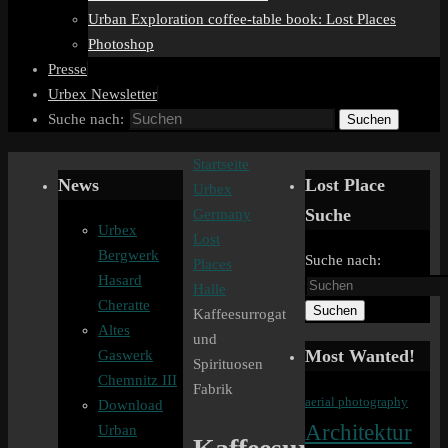
Urban Exploration coffee-table book: Lost Places
Photoshop
Presse
Urbex Newsletter
Suche nach:
Suchen
Startseite
News
Lost Place
Urbex
Suche
Germany
Urbex
Lost
Bergwerk
Suche nach:
Places
Hasard
Halle
Cheratte
Suchen
Kaffeesurrogat
Altes
und
Most Wanted!
Gaswerk
Spirituosen
Chemnitz III
Fabrik
aerial photography
Download
Architektur
Urban