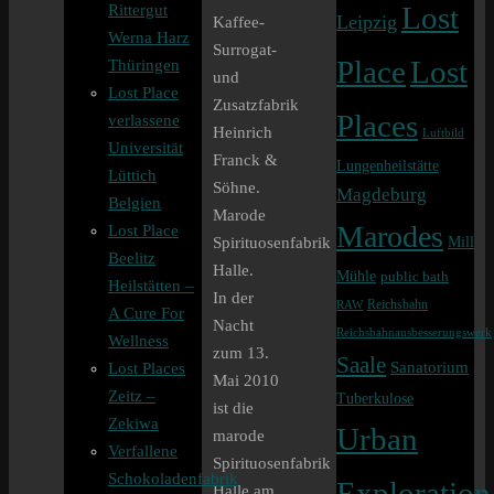
Rittergut
Lost
Leipzig
Kaffee-
Werna Harz
Surrogat-
Lost
Place
Thüringen
und
Lost Place
Zusatzfabrik
Places
verlassene
Heinrich
Luftbild
Universität
Franck &
Lungenheilstätte
Lüttich
Söhne.
Magdeburg
Belgien
Marode
Marodes
Lost Place
Mill
Spirituosenfabrik
Beelitz
Halle.
Mühle
public bath
Heilstätten –
In der
Reichsbahn
RAW
A Cure For
Nacht
Reichsbahnausbesserungswerk
Wellness
zum 13.
Saale
Sanatorium
Lost Places
Mai 2010
Zeitz –
Tuberkulose
ist die
Zekiwa
Urban
marode
Verfallene
Spirituosenfabrik
Schokoladenfabrik
Exploration
Halle am