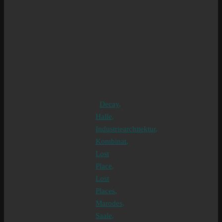
Decay
,
Halle
,
Industriearchitektur
,
Kombinat
,
Lost
Place
,
Lost
Places
,
Marodes
,
Saale
,