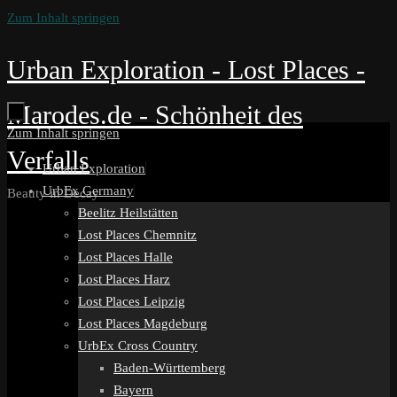
Zum Inhalt springen
Urban Exploration - Lost Places -
Marodes.de - Schönheit des
Zum Inhalt springen
Verfalls
Urban Exploration
UrbEx Germany
Beauty in Decay
Beelitz Heilstätten
Lost Places Chemnitz
Lost Places Halle
Lost Places Harz
Lost Places Leipzig
Lost Places Magdeburg
UrbEx Cross Country
Baden-Württemberg
Bayern