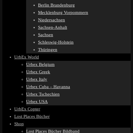
Berlin Brandenburg
Mecklenburg Vorpommern
Niedersachsen
Sachsen-Anhalt
Sachsen
Schleswig-Holstein
Thüringen
UrbEx World
Urbex Belgium
Urbex Greek
Urbex Italy
Urbex Cuba – Havanna
Urbex Tschechien
Urbex USA
UrbEx Copter
Lost Places Bücher
Shop
Lost Places Bücher Bildband