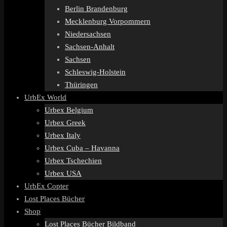
Berlin Brandenburg
Mecklenburg Vorpommern
Niedersachsen
Sachsen-Anhalt
Sachsen
Schleswig-Holstein
Thüringen
UrbEx World
Urbex Belgium
Urbex Greek
Urbex Italy
Urbex Cuba – Havanna
Urbex Tschechien
Urbex USA
UrbEx Copter
Lost Places Bücher
Shop
Lost Places Bücher Bildband