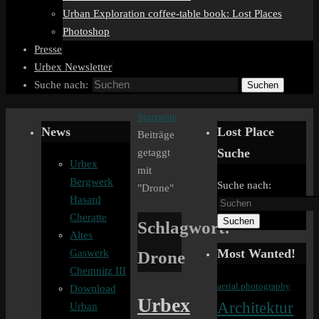
Urban Exploration coffee-table book: Lost Places
Photoshop
Presse
Urbex Newsletter
Suche nach:
Suchen
Startseite
News
Lost Place
Beiträge
Suche
getaggt
Urbex
mit
Bergwerk
Suche nach:
"Drone"
Hasard
Cheratte
Suchen
Schlagwort:
Altes
Most Wanted!
Drone
Gaswerk
Chemnitz III
aerial photography
Download
Urbex
Architektur
Urban