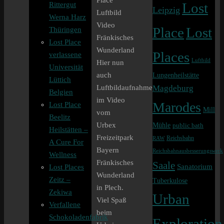
Place
Rittergut
Lost
Leipzig
Luftbild
Werna Harz
Video
Lost
Place
Thüringen
Fränkisches
Lost Place
Wunderland
Places
verlassene
Luftbild
Hier nun
Universität
Lungenheilstätte
auch
Lüttich
Magdeburg
Luftbildaufnahmen
Belgien
im Video
Marodes
Lost Place
Mill
vom
Beelitz
Urbex
Mühle
public bath
Heilstätten –
Freizeitpark
Reichsbahn
RAW
A Cure For
Bayern
Reichsbahnausbesserungswerk
Wellness
Fränkisches
Saale
Sanatorium
Lost Places
Wunderland
Zeitz –
Tuberkulose
in Plech.
Zekiwa
Urban
Viel Spaß
Verfallene
beim
Schokoladenfabrik
Exploration