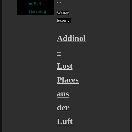
…
in Bad
Harzburg
Weiter
lesen…
Addinol
–
Lost
Places
aus
der
Luft