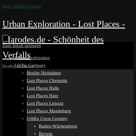
Zum Inhalt springen
Urban Exploration - Lost Places -
Marodes.de - Schönheit des
Zum Inhalt springen
Verfalls
Urban Exploration
UrbEx Germany
Beauty in Decay
Beelitz Heilstätten
Lost Places Chemnitz
Lost Places Halle
Lost Places Harz
Lost Places Leipzig
Lost Places Magdeburg
UrbEx Cross Country
Baden-Württemberg
Bayern