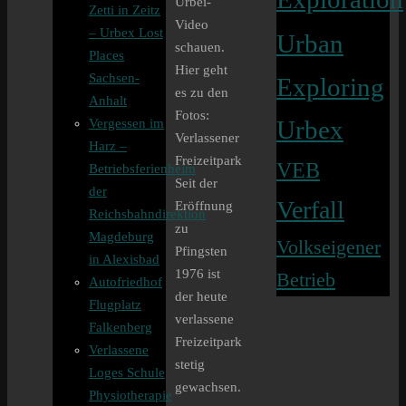
Urbei-
Zetti in Zeitz
Video
– Urbex Lost
Urban
schauen.
Places
Hier geht
Sachsen-
Exploring
es zu den
Anhalt
Fotos:
Vergessen im
Urbex
Verlassener
Harz –
Freizeitpark
VEB
Betriebsferienheim
Seit der
der
Verfall
Eröffnung
Reichsbahndirektion
zu
Magdeburg
Volkseigener
Pfingsten
in Alexisbad
1976 ist
Betrieb
Autofriedhof
der heute
Flugplatz
verlassene
Falkenberg
Freizeitpark
Verlassene
stetig
Loges Schule
gewachsen.
Physiotherapie