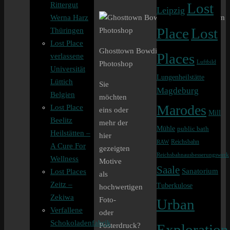
Rittergut
Lost
Leipzig
Werna Harz
Lost
Place
Thüringen
Lost Place
Ghosttown Bowdie als Fotomotiv im
Places
verlassene
Luftbild
Photoshop
Universität
Lungenheilstätte
Lüttich
Sie
Magdeburg
Belgien
möchten
Marodes
Lost Place
eins oder
Mill
Beelitz
mehr der
Mühle
public bath
Heilstätten –
hier
Reichsbahn
RAW
A Cure For
gezeigten
Reichsbahnausbesserungswerk
Wellness
Motive
Saale
Sanatorium
Lost Places
als
Zeitz –
Tuberkulose
hochwertigen
Zekiwa
Foto-
Urban
Verfallene
oder
Schokoladenfabrik
Posterdruck?
Exploration