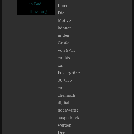
in Bad
Ihnen.
Harzburg
Die
Motive
können
in den
Größen
von 9×13
cm bis
zur
Postergröße
90×135
cm
chemisch
digital
hochwertig
ausgedruckt
werden.
Der