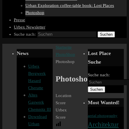
Urban Exploration coffee-table book: Lost Places
Photoshop
Presse
Urbex Newsletter
Suche nach:
Suchen
Startseite
News
Lost Place
PhotoShop
Suche
Photoshop
Urbex
Bergwerk
Suche nach:
Photoshop
Hasard
Cheratte
Suchen
Altes
Location
Most Wanted!
Gaswerk
Score
Chemnitz III
Urbex
aerial photography
Download
Score
Architektur
Urban