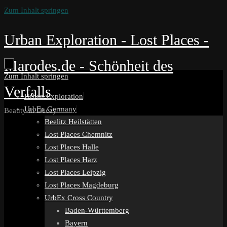
Zum Inhalt springen
Urban Exploration - Lost Places -
Marodes.de - Schönheit des
Zum Inhalt springen
Verfalls
Urban Exploration
UrbEx Germany
Beauty in Decay
Beelitz Heilstätten
Lost Places Chemnitz
Lost Places Halle
Lost Places Harz
Lost Places Leipzig
Lost Places Magdeburg
UrbEx Cross Country
Baden-Württemberg
Bayern