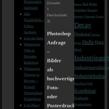
Exploration
[Gesamt:
Bad
Beelitz
Armee
Adressen
1
Heilstätten
Brauerei
Alte
Durchschnitt:
brewery
Chemnitz
Copter
Textilfabrik –
3
]
Decay
Urbex
Sachsen
Photoshop
Denkmal
Drohne
Lost im Harz
Halle
Anfrage
Harz
Drone
Verlassene
Hotel
–
Villa in
Industriearch
Dresden
Bilder
Radebeul
Industriearchäolo
als
Verlassene
Therme in
Industriekultur
hochwertiger
Bayern –
Karl-Marx-Stadt
Foto-
Kristall
Kombinat
Thermalbad
oder
Kraftwerk
Fichtelberg
Posterdruck
Krankenhaus
Lost Place