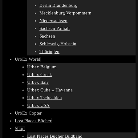
Berlin Brandenburg
Mecklenburg Vorpommern
Niedersachsen
Sachsen-Anhalt
Sachsen
Schleswig-Holstein
Thüringen
UrbEx World
Urbex Belgium
Urbex Greek
Urbex Italy
Urbex Cuba – Havanna
Urbex Tschechien
Urbex USA
UrbEx Copter
Lost Places Bücher
Shop
Lost Places Bücher Bildband