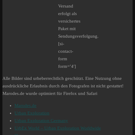
Versand
erfolgt als
versichertes
Paket mit
Sendungsverfolgung.
[si-
contact-
form
form=’4′]
Alle Bilder sind urheberrechtlich geschützt. Eine Nutzung ohne
ausdrückliche Erlaubnis durch den Fotografen ist nicht gestattet!
Marodes.de wurde optimiert für Firefox und Safari
Marodes.de
Urban Exploration
Urban Exploration Germany
UrbEx World – Urban Exploration Worldwide