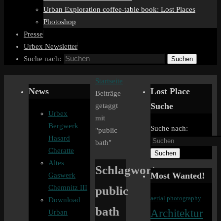
Urban Exploration coffee-table book: Lost Places
Photoshop
Presse
Urbex Newsletter
Suche nach:
Suchen
Startseite
News
Lost Place
Beiträge
Suche
getaggt
Urbex
mit
Bergwerk
Suche nach:
"public
Hasard
bath"
Cheratte
Suchen
Altes
Schlagwort:
Most Wanted!
Gaswerk
public
Chemnitz III
aerial photography
Download
bath
Architektur
Urban