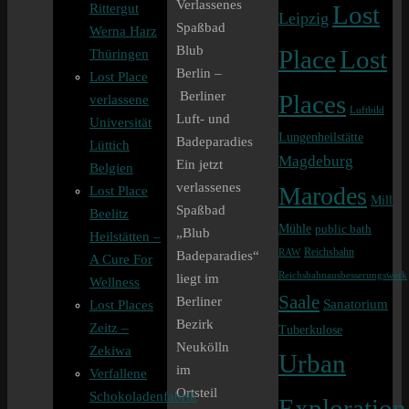
Verlassenes
Rittergut
Lost
Leipzig
Spaßbad
Werna Harz
Blub
Lost
Place
Thüringen
Berlin –
Lost Place
Berliner
Places
verlassene
Luftbild
Luft- und
Universität
Lungenheilstätte
Badeparadies
Lüttich
Magdeburg
Ein jetzt
Belgien
verlassenes
Marodes
Lost Place
Mill
Spaßbad
Beelitz
Mühle
public bath
„Blub
Heilstätten –
Reichsbahn
RAW
Badeparadies“
A Cure For
Reichsbahnausbesserungswerk
liegt im
Wellness
Saale
Berliner
Sanatorium
Lost Places
Bezirk
Zeitz –
Tuberkulose
Neukölln
Zekiwa
Urban
im
Verfallene
Ortsteil
Schokoladenfabrik
Exploration