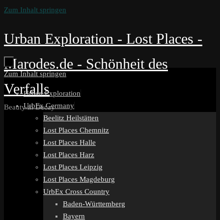
Zum Inhalt springen
Urban Exploration - Lost Places -
Marodes.de - Schönheit des
Zum Inhalt springen
Verfalls
Urban Exploration
UrbEx Germany
Beauty in Decay
Beelitz Heilstätten
Lost Places Chemnitz
Lost Places Halle
Lost Places Harz
Lost Places Leipzig
Lost Places Magdeburg
UrbEx Cross Country
Baden-Württemberg
Bayern