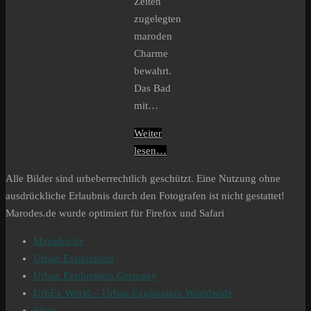
Zeiten
zugelegten
maroden
Charme
bewahrt.
Das Bad
mit…
Weiter
lesen…
Alle Bilder sind urheberrechtlich geschützt. Eine Nutzung ohne
ausdrückliche Erlaubnis durch den Fotografen ist nicht gestattet!
Marodes.de wurde optimiert für Firefox und Safari
Marodes.de
Urban Exploration
Urban Exploration Germany
UrbEx World – Urban Exploration Worldwide
Shop