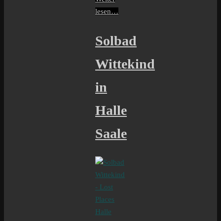
lesen…
Solbad
Wittekind
in
Halle
Saale