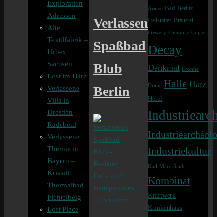
Exploration
Bad
Beelitz
Armee
Adressen
Verlassenes
Heilstätten
Brauerei
Alte
brewery
Chemnitz
Copter
Textilfabrik –
Spaßbad
Decay
Urbex
Sachsen
Blub
Denkmal
Drohne
Lost im Harz
Halle
Harz
Drone
Berlin
Verlassene
Hotel
Villa in
Industriearch
Dresden
Radebeul
Industriearchäolo
Verlassene
Therme in
Industriekultur
Bayern –
Karl-Marx-Stadt
Kristall
Kombinat
Thermalbad
Kraftwerk
Fichtelberg
Krankenhaus
Lost Place