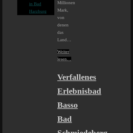
Millionen
in Bad
Mark,
Harzburg
von
denen
das
Land…
Weiter
lesen…
Verfallenes
Erlebnisbad
Basso
Bad
Schmiedeberg