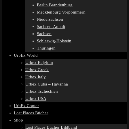
Berlin Brandenburg
Mecklenburg Vorpommern
Niedersachsen
Sachsen-Anhalt
Sachsen
Schleswig-Holstein
Thüringen
UrbEx World
Urbex Belgium
Urbex Greek
Urbex Italy
Urbex Cuba – Havanna
Urbex Tschechien
Urbex USA
UrbEx Copter
Lost Places Bücher
Shop
Lost Places Bücher Bildband