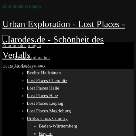
Zum Inhalt springen
Urban Exploration - Lost Places -
Marodes.de - Schönheit des
Zum Inhalt springen
Verfalls
Urban Exploration
UrbEx Germany
Beauty in Decay
Beelitz Heilstätten
Lost Places Chemnitz
Lost Places Halle
Lost Places Harz
Lost Places Leipzig
Lost Places Magdeburg
UrbEx Cross Country
Baden-Württemberg
Bayern