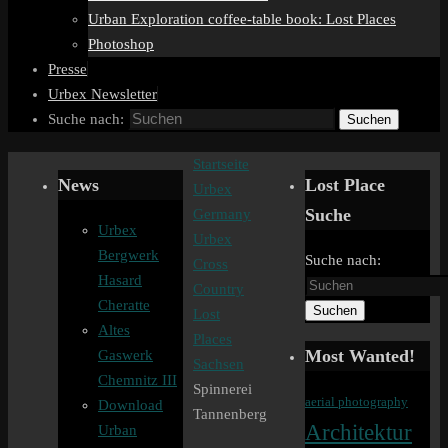
Urban Exploration coffee-table book: Lost Places
Photoshop
Presse
Urbex Newsletter
Suche nach:
Suchen
Startseite
News
Lost Place
Urbex
Suche
Germany
Urbex
Urbex
Bergwerk
Suche nach:
Cross
Hasard
Country
Cheratte
Suchen
Lost
Altes
Places
Most Wanted!
Gaswerk
Sachsen
Chemnitz III
Spinnerei
aerial photography
Download
Tannenberg
Architektur
Urban