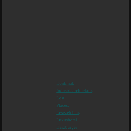
Denkmal
,
Industriearchitektur
,
Lost
Places
.
Lesezeichen
.
Luxushotel
Harzburger