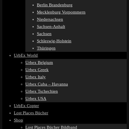
Berlin Brandenburg
Mecklenburg Vorpommern
Niedersachsen
Sachsen-Anhalt
Sachsen
Schleswig-Holstein
Thüringen
UrbEx World
Urbex Belgium
Urbex Greek
Urbex Italy
Urbex Cuba – Havanna
Urbex Tschechien
Urbex USA
UrbEx Copter
Lost Places Bücher
Shop
Lost Places Bücher Bildband