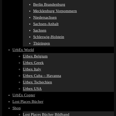
Berlin Brandenburg
Mecklenburg Vorpommern
Niedersachsen
Sachsen-Anhalt
Sachsen
Schleswig-Holstein
Thüringen
UrbEx World
Urbex Belgium
Urbex Greek
Urbex Italy
Urbex Cuba – Havanna
Urbex Tschechien
Urbex USA
UrbEx Copter
Lost Places Bücher
Shop
Lost Places Bücher Bildband