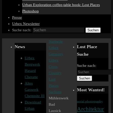
Urban Exploration coffee-table book: Lost Places
Photoshop
Presse
Urbex Newsletter
Suche nach:
Suchen
Startseite
News
Lost Place
Urbex
Suche
Germany
Urbex
Urbex
Bergwerk
Suche nach:
Cross
Hasard
Country
Cheratte
Suchen
Lost
Altes
Places
Most Wanted!
Gaswerk
Sachsen
Chemnitz III
Mühlenwerk
aerial photography
Download
Bad
Architektur
Urban
Lausick