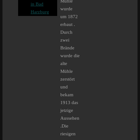
Mühle
in Bad
wurde
Harzburg
um 1872
erbaut .
Durch
zwei
Brände
wurde die
alte
Mühle
zerstört
und
bekam
1913 das
jetzige
Aussehen
.Die
riesigen