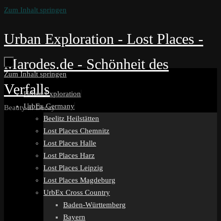
Zum Inhalt springen
Urban Exploration - Lost Places -
Marodes.de - Schönheit des
Zum Inhalt springen
Verfalls
Urban Exploration
UrbEx Germany
Beauty in Decay
Beelitz Heilstätten
Lost Places Chemnitz
Lost Places Halle
Lost Places Harz
Lost Places Leipzig
Lost Places Magdeburg
UrbEx Cross Country
Baden-Württemberg
Bayern