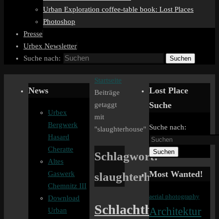
Urban Exploration coffee-table book: Lost Places
Photoshop
Presse
Urbex Newsletter
Suche nach:
Suchen
Startseite
News
Lost Place
Beiträge
Suche
getaggt
Urbex
mit
Bergwerk
Suche nach:
"slaughterhouse"
Hasard
Cheratte
Suchen
Schlagwort:
Altes
Most Wanted!
slaughterhouse
Gaswerk
Chemnitz III
aerial photography
Download
Schlachthof
Architektur
Urban