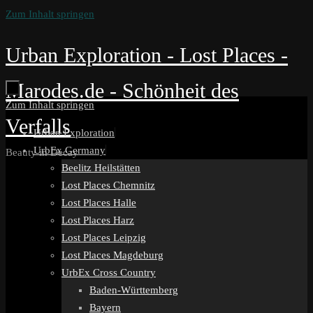
Zum Inhalt springen
Urban Exploration - Lost Places -
Marodes.de - Schönheit des
Zum Inhalt springen
Verfalls
Urban Exploration
UrbEx Germany
Beauty in Decay
Beelitz Heilstätten
Lost Places Chemnitz
Lost Places Halle
Lost Places Harz
Lost Places Leipzig
Lost Places Magdeburg
UrbEx Cross Country
Baden-Württemberg
Bayern