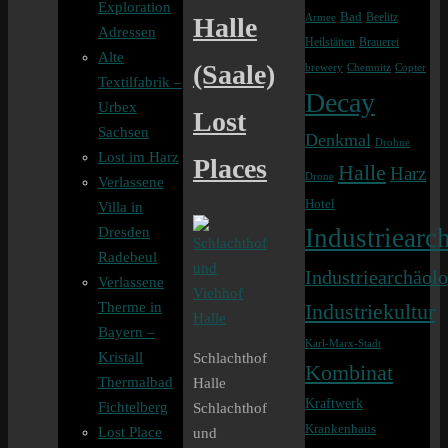
Exploration
Bad
Beelitz
Armee
Halle
Adressen
Heilstätten
Brauerei
Alte
(Saale)
brewery
Chemnitz
Copter
Textilfabrik –
Decay
Urbex
Lost
Sachsen
Denkmal
Drohne
Lost im Harz
Places
Halle
Harz
Drone
Verlassene
Hotel
Villa in
Industriearch
Dresden
Radebeul
Industriearchäolo
Verlassene
Therme in
Industriekultur
Bayern –
Karl-Marx-Stadt
Kristall
Schlachthof
Kombinat
Thermalbad
Halle
Kraftwerk
Fichtelberg
Schlachthof
Krankenhaus
Lost Place
und