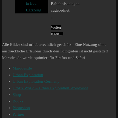
in Bad
Bahnhofsanlagen
Harzburg
zugeordnet.
…
Weiter
lesen…
Alle Bilder sind urheberrechtlich geschützt. Eine Nutzung ohne
ausdrückliche Erlaubnis durch den Fotografen ist nicht gestattet!
Marodes.de wurde optimiert für Firefox und Safari
Marodes.de
Urban Exploration
Urban Exploration Germany
UrbEx World – Urban Exploration Worldwide
Shop
Books
Photoshop
Partner