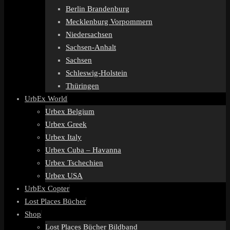
Berlin Brandenburg
Mecklenburg Vorpommern
Niedersachsen
Sachsen-Anhalt
Sachsen
Schleswig-Holstein
Thüringen
UrbEx World
Urbex Belgium
Urbex Greek
Urbex Italy
Urbex Cuba – Havanna
Urbex Tschechien
Urbex USA
UrbEx Copter
Lost Places Bücher
Shop
Lost Places Bücher Bildband