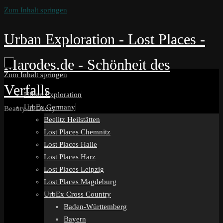
Zum Inhalt springen
Urban Exploration - Lost Places -
Marodes.de - Schönheit des
Zum Inhalt springen
Verfalls
Urban Exploration
UrbEx Germany
Beauty in Decay
Beelitz Heilstätten
Lost Places Chemnitz
Lost Places Halle
Lost Places Harz
Lost Places Leipzig
Lost Places Magdeburg
UrbEx Cross Country
Baden-Württemberg
Bayern