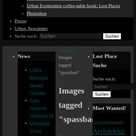
Urban Exploration coffee-table book: Lost Places
Photoshop
Presse
Urbex Newsletter
Suche nach:
Suchen
Startseite
News
Lost Place
Images
Suche
tagged
Urbex
"spassbad"
Bergwerk
Suche nach:
Hasard
Images
Cheratte
Suchen
Altes
tagged
Most Wanted!
Gaswerk
Chemnitz III
"spassbad"
aerial photography
Download
Architektur
Urban