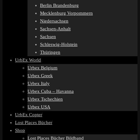
Berlin Brandenburg
Mecklenburg Vorpommern
Niedersachsen
Sachsen-Anhalt
Sachsen
Schleswig-Holstein
Thüringen
UrbEx World
Urbex Belgium
Urbex Greek
Urbex Italy
Urbex Cuba – Havanna
Urbex Tschechien
Urbex USA
UrbEx Copter
Lost Places Bücher
Shop
Lost Places Bücher Bildband