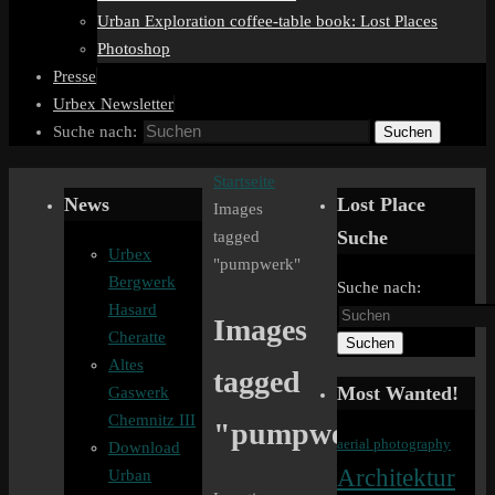
Urban Exploration coffee-table book: Lost Places
Photoshop
Presse
Urbex Newsletter
Suche nach:
Suchen
Startseite
News
Lost Place
Images
Suche
tagged
Urbex
"pumpwerk"
Bergwerk
Suche nach:
Hasard
Images
Cheratte
Suchen
Altes
tagged
Most Wanted!
Gaswerk
Chemnitz III
"pumpwerk"
aerial photography
Download
Architektur
Urban