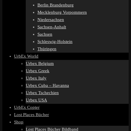
Berlin Brandenburg
Mecklenburg Vorpommern
Niedersachsen
Sachsen-Anhalt
Sachsen
Schleswig-Holstein
Thüringen
UrbEx World
Urbex Belgium
Urbex Greek
Urbex Italy
Urbex Cuba – Havanna
Urbex Tschechien
Urbex USA
UrbEx Copter
Lost Places Bücher
Shop
Lost Places Bücher Bildband