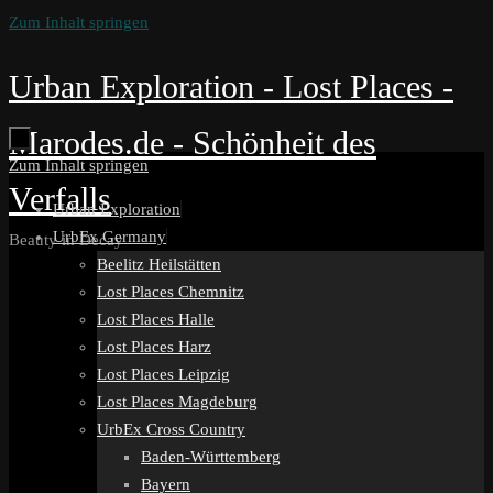
Zum Inhalt springen
Urban Exploration - Lost Places -
Marodes.de - Schönheit des
Zum Inhalt springen
Verfalls
Urban Exploration
UrbEx Germany
Beauty in Decay
Beelitz Heilstätten
Lost Places Chemnitz
Lost Places Halle
Lost Places Harz
Lost Places Leipzig
Lost Places Magdeburg
UrbEx Cross Country
Baden-Württemberg
Bayern