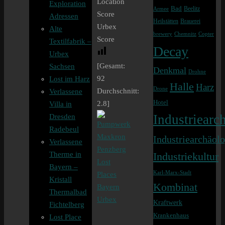
Location
Exploration
Bad
Beelitz
Armee
Score
Adressen
Heilstätten
Brauerei
Urbex
Alte
brewery
Chemnitz
Copter
Score
Textilfabrik –
Decay
Urbex
[Gesamt:
Sachsen
Denkmal
Drohne
92
Lost im Harz
Halle
Harz
Drone
Durchschnitt:
Verlassene
Hotel
2.8
]
Villa in
Industriearch
Dresden
Radebeul
Industriearchäolo
Verlassene
Therme in
Industriekultur
Bayern –
Karl-Marx-Stadt
Kristall
Kombinat
Thermalbad
Kraftwerk
Fichtelberg
Krankenhaus
Lost Place