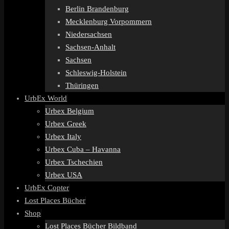
Berlin Brandenburg
Mecklenburg Vorpommern
Niedersachsen
Sachsen-Anhalt
Sachsen
Schleswig-Holstein
Thüringen
UrbEx World
Urbex Belgium
Urbex Greek
Urbex Italy
Urbex Cuba – Havanna
Urbex Tschechien
Urbex USA
UrbEx Copter
Lost Places Bücher
Shop
Lost Places Bücher Bildband