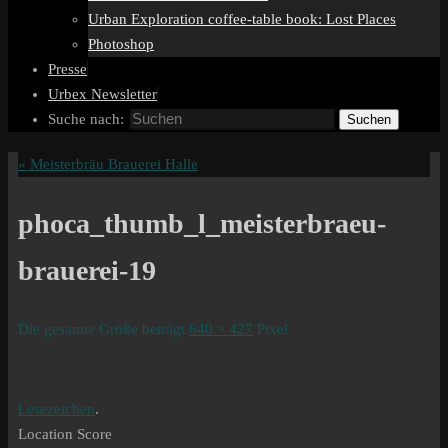
Urban Exploration coffee-table book: Lost Places
Photoshop
Presse
Urbex Newsletter
Suche nach:
Suchen
«
Meisterbräu Brauerei Halle
phoca_thumb_l_meisterbraeu-
brauerei-19
Die gesamte Größe beträgt
640 × 427
Pixel
Lesezeichen
.
Location Score