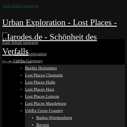
Zum Inhalt springen
Urban Exploration - Lost Places -
Marodes.de - Schönheit des
Zum Inhalt springen
Verfalls
Urban Exploration
UrbEx Germany
Beauty in Decay
Beelitz Heilstätten
Lost Places Chemnitz
Lost Places Halle
Lost Places Harz
Lost Places Leipzig
Lost Places Magdeburg
UrbEx Cross Country
Baden-Württemberg
Bayern