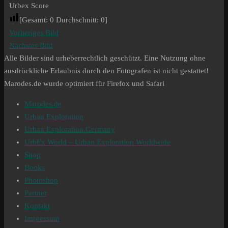
Urbex Score
[Gesamt:
0
Durchschnitt:
0
]
Vorheriges Bild
Nächstes Bild
Alle Bilder sind urheberrechtlich geschützt. Eine Nutzung ohne
ausdrückliche Erlaubnis durch den Fotografen ist nicht gestattet!
Marodes.de wurde optimiert für Firefox und Safari
Marodes.de
Urban Exploration
Urban Exploration Germany
UrbEx World – Urban Exploration Worldwide
Shop
Books
Photoshop
Partner
Kontakt
Impressum