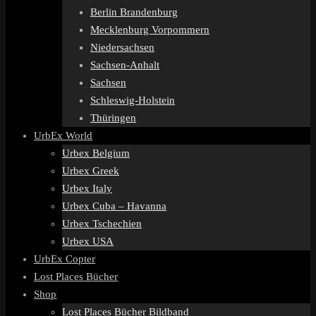
Berlin Brandenburg
Mecklenburg Vorpommern
Niedersachsen
Sachsen-Anhalt
Sachsen
Schleswig-Holstein
Thüringen
UrbEx World
Urbex Belgium
Urbex Greek
Urbex Italy
Urbex Cuba – Havanna
Urbex Tschechien
Urbex USA
UrbEx Copter
Lost Places Bücher
Shop
Lost Places Bücher Bildband