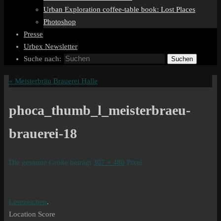
Urban Exploration coffee-table book: Lost Places
Photoshop
Presse
Urbex Newsletter
Suche nach:
Suchen
«
Meisterbräu Brauerei Halle
phoca_thumb_l_meisterbraeu-
brauerei-18
Die gesamte Größe beträgt
307 × 480
Pixel
Lesezeichen
.
Location Score