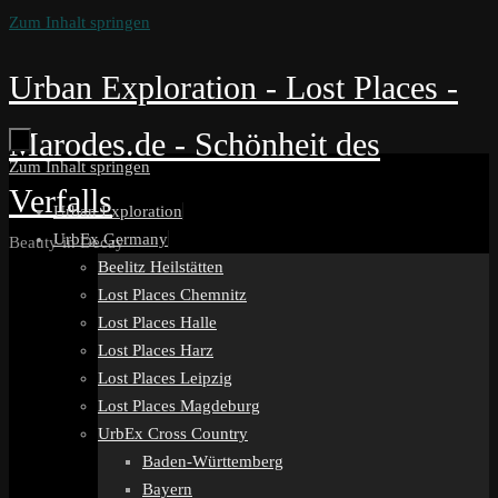
Zum Inhalt springen
Urban Exploration - Lost Places -
Marodes.de - Schönheit des
Zum Inhalt springen
Verfalls
Urban Exploration
UrbEx Germany
Beauty in Decay
Beelitz Heilstätten
Lost Places Chemnitz
Lost Places Halle
Lost Places Harz
Lost Places Leipzig
Lost Places Magdeburg
UrbEx Cross Country
Baden-Württemberg
Bayern