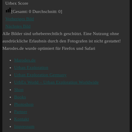
Urbex Score
[Gesamt:
0
Durchschnitt:
0
]
Vorheriges Bild
Nächstes Bild
Alle Bilder sind urheberrechtlich geschützt. Eine Nutzung ohne
ausdrückliche Erlaubnis durch den Fotografen ist nicht gestattet!
Marodes.de wurde optimiert für Firefox und Safari
Marodes.de
Urban Exploration
Urban Exploration Germany
UrbEx World – Urban Exploration Worldwide
Shop
Books
Photoshop
Partner
Kontakt
Impressum