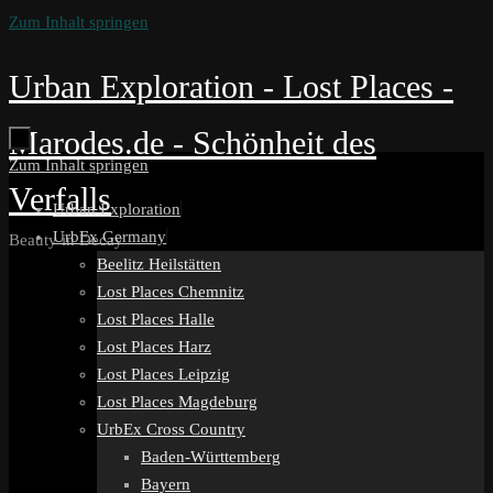
Zum Inhalt springen
Urban Exploration - Lost Places -
Marodes.de - Schönheit des
Zum Inhalt springen
Verfalls
Urban Exploration
UrbEx Germany
Beauty in Decay
Beelitz Heilstätten
Lost Places Chemnitz
Lost Places Halle
Lost Places Harz
Lost Places Leipzig
Lost Places Magdeburg
UrbEx Cross Country
Baden-Württemberg
Bayern