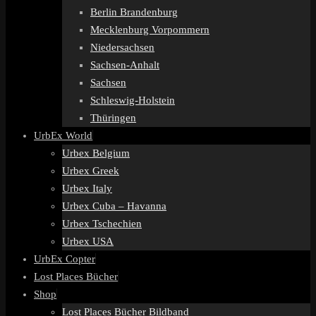
Berlin Brandenburg
Mecklenburg Vorpommern
Niedersachsen
Sachsen-Anhalt
Sachsen
Schleswig-Holstein
Thüringen
UrbEx World
Urbex Belgium
Urbex Greek
Urbex Italy
Urbex Cuba – Havanna
Urbex Tschechien
Urbex USA
UrbEx Copter
Lost Places Bücher
Shop
Lost Places Bücher Bildband