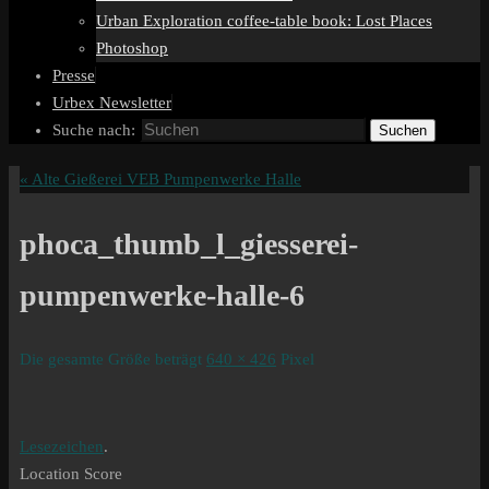
Urban Exploration coffee-table book: Lost Places
Photoshop
Presse
Urbex Newsletter
Suche nach:
Suchen
«
Alte Gießerei VEB Pumpenwerke Halle
phoca_thumb_l_giesserei-
pumpenwerke-halle-6
Die gesamte Größe beträgt
640 × 426
Pixel
Lesezeichen
.
Location Score