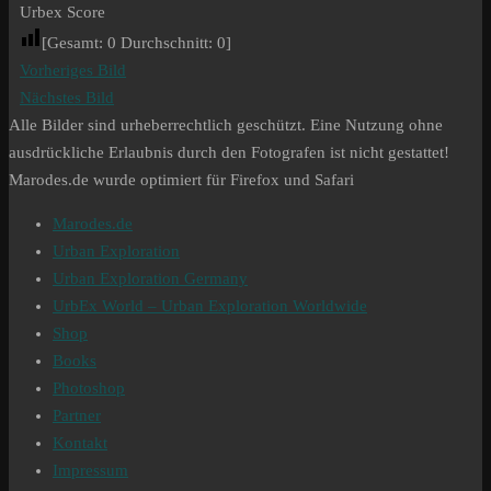
Urbex Score
[Gesamt:
0
Durchschnitt:
0
]
Vorheriges Bild
Nächstes Bild
Alle Bilder sind urheberrechtlich geschützt. Eine Nutzung ohne
ausdrückliche Erlaubnis durch den Fotografen ist nicht gestattet!
Marodes.de wurde optimiert für Firefox und Safari
Marodes.de
Urban Exploration
Urban Exploration Germany
UrbEx World – Urban Exploration Worldwide
Shop
Books
Photoshop
Partner
Kontakt
Impressum