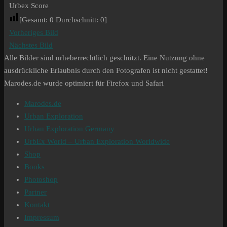
Urbex Score
[Gesamt:
0
Durchschnitt:
0
]
Vorheriges Bild
Nächstes Bild
Alle Bilder sind urheberrechtlich geschützt. Eine Nutzung ohne
ausdrückliche Erlaubnis durch den Fotografen ist nicht gestattet!
Marodes.de wurde optimiert für Firefox und Safari
Marodes.de
Urban Exploration
Urban Exploration Germany
UrbEx World – Urban Exploration Worldwide
Shop
Books
Photoshop
Partner
Kontakt
Impressum