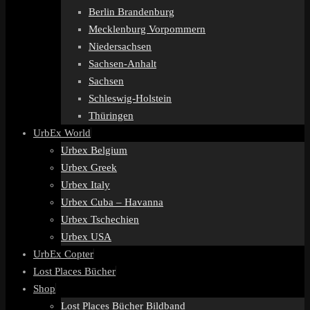
Berlin Brandenburg
Mecklenburg Vorpommern
Niedersachsen
Sachsen-Anhalt
Sachsen
Schleswig-Holstein
Thüringen
UrbEx World
Urbex Belgium
Urbex Greek
Urbex Italy
Urbex Cuba – Havanna
Urbex Tschechien
Urbex USA
UrbEx Copter
Lost Places Bücher
Shop
Lost Places Bücher Bildband