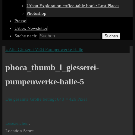
Urban Exploration coffee-table book: Lost Places
Photoshop
Presse
Urbex Newsletter
Suche nach:
Suchen
«
Alte Gießerei VEB Pumpenwerke Halle
phoca_thumb_l_giesserei-
pumpenwerke-halle-5
Die gesamte Größe beträgt
640 × 426
Pixel
Lesezeichen
.
Location Score