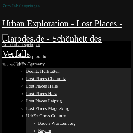
Zum Inhalt springen
Urban Exploration - Lost Places -
Marodes.de - Schönheit des
Zum Inhalt springen
Verfalls
Urban Exploration
UrbEx Germany
Beauty in Decay
Beelitz Heilstätten
Lost Places Chemnitz
Lost Places Halle
Lost Places Harz
Lost Places Leipzig
Lost Places Magdeburg
UrbEx Cross Country
Baden-Württemberg
Bayern