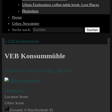
Urban Exploration coffee-table book: Lost Places
Photoshop
Presse
Urbex Newsletter
Suche nach:
Suchen
«
VEB Konsummühle
VEB Konsummühle
Die gesamte Größe beträgt
427 × 640
Pixel
Lesezeichen
.
Location Score
Urbex Score
[Gesamt:
0
Durchschnitt:
0
]