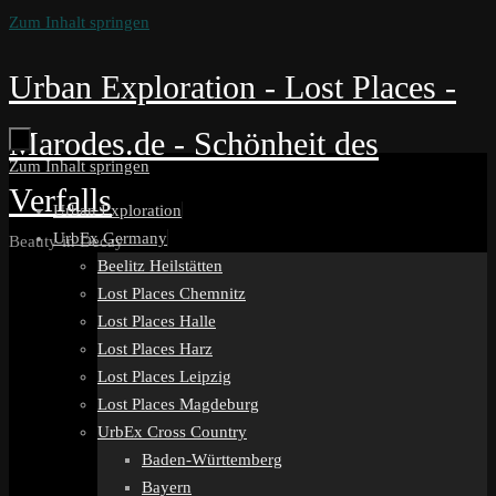
Zum Inhalt springen
Urban Exploration - Lost Places -
Marodes.de - Schönheit des
Zum Inhalt springen
Verfalls
Urban Exploration
UrbEx Germany
Beauty in Decay
Beelitz Heilstätten
Lost Places Chemnitz
Lost Places Halle
Lost Places Harz
Lost Places Leipzig
Lost Places Magdeburg
UrbEx Cross Country
Baden-Württemberg
Bayern