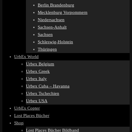
Berlin Brandenburg
Mecklenburg Vorpommern
Niedersachsen
Sachsen-Anhalt
Sachsen
Schleswig-Holstein
Thüringen
UrbEx World
Urbex Belgium
Urbex Greek
Urbex Italy
Urbex Cuba – Havanna
Urbex Tschechien
Urbex USA
UrbEx Copter
Lost Places Bücher
Shop
Lost Places Bücher Bildband