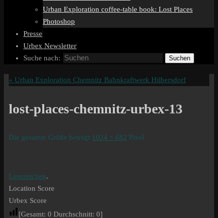
Urban Exploration coffee-table book: Lost Places
Photoshop
Presse
Urbex Newsletter
Suche nach:
Suchen
«
Urban Exploration Chemnitz Bahnkraftwerk Hilbersdorf
lost-places-chemnitz-urbex-13
Die gesamte Größe beträgt
1024 × 682
Pixel
Lesezeichen
.
Location Score
Urbex Score
[Gesamt:
0
Durchschnitt:
0
]