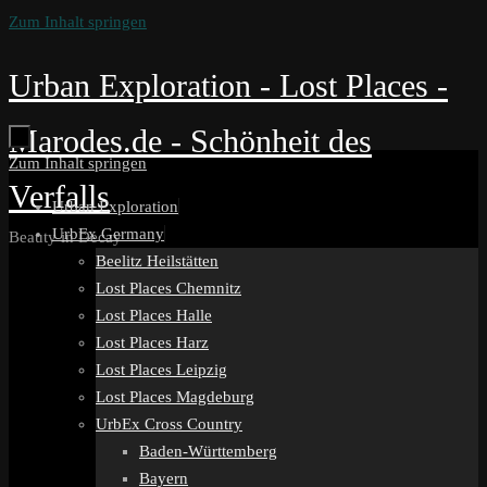
Zum Inhalt springen
Urban Exploration - Lost Places -
Marodes.de - Schönheit des
Zum Inhalt springen
Verfalls
Urban Exploration
UrbEx Germany
Beauty in Decay
Beelitz Heilstätten
Lost Places Chemnitz
Lost Places Halle
Lost Places Harz
Lost Places Leipzig
Lost Places Magdeburg
UrbEx Cross Country
Baden-Württemberg
Bayern