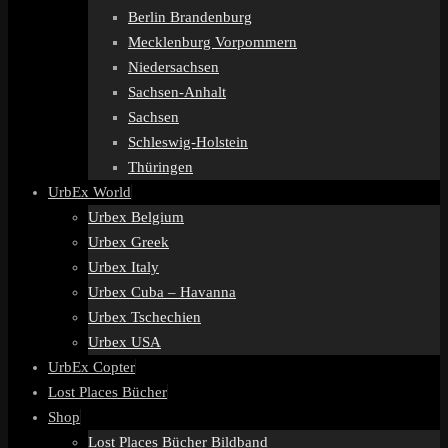
Berlin Brandenburg
Mecklenburg Vorpommern
Niedersachsen
Sachsen-Anhalt
Sachsen
Schleswig-Holstein
Thüringen
UrbEx World
Urbex Belgium
Urbex Greek
Urbex Italy
Urbex Cuba – Havanna
Urbex Tschechien
Urbex USA
UrbEx Copter
Lost Places Bücher
Shop
Lost Places Bücher Bildband