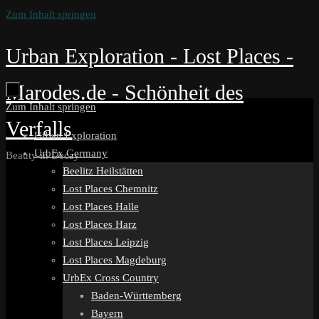
Zum Inhalt springen
Urban Exploration - Lost Places -
Marodes.de - Schönheit des
Zum Inhalt springen
Verfalls
Urban Exploration
UrbEx Germany
Beauty in Decay
Beelitz Heilstätten
Lost Places Chemnitz
Lost Places Halle
Lost Places Harz
Lost Places Leipzig
Lost Places Magdeburg
UrbEx Cross Country
Baden-Württemberg
Bayern