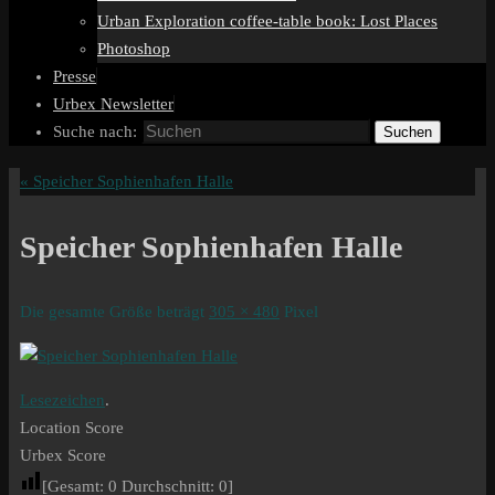
Urban Exploration coffee-table book: Lost Places
Photoshop
Presse
Urbex Newsletter
Suche nach:
Suchen
«
Speicher Sophienhafen Halle
Speicher Sophienhafen Halle
Die gesamte Größe beträgt
305 × 480
Pixel
Lesezeichen
.
Location Score
Urbex Score
[Gesamt:
0
Durchschnitt:
0
]