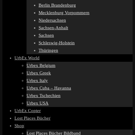
Berlin Brandenburg
Mecklenburg Vorpommern
Niedersachsen
Sachsen-Anhalt
Sachsen
Schleswig-Holstein
Thüringen
UrbEx World
Urbex Belgium
Urbex Greek
Urbex Italy
Urbex Cuba – Havanna
Urbex Tschechien
Urbex USA
UrbEx Copter
Lost Places Bücher
Shop
Lost Places Bücher Bildband