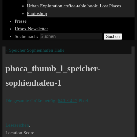
Urban Exploration coffee-table book: Lost Places
Photoshop
Presse
Urbex Newsletter
Suche nach:
Suchen
«
Speicher Sophienhafen Halle
phoca_thumb_l_speicher-
sophienhafen-1
Die gesamte Größe beträgt
640 × 427
Pixel
Lesezeichen
.
Location Score