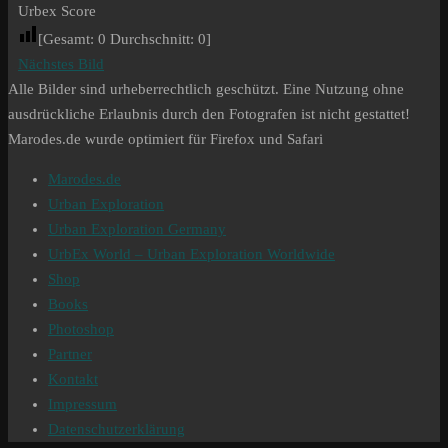
Urbex Score
[Gesamt:
0
Durchschnitt:
0
]
Nächstes Bild
Alle Bilder sind urheberrechtlich geschützt. Eine Nutzung ohne
ausdrückliche Erlaubnis durch den Fotografen ist nicht gestattet!
Marodes.de wurde optimiert für Firefox und Safari
Marodes.de
Urban Exploration
Urban Exploration Germany
UrbEx World – Urban Exploration Worldwide
Shop
Books
Photoshop
Partner
Kontakt
Impressum
Datenschutzerklärung