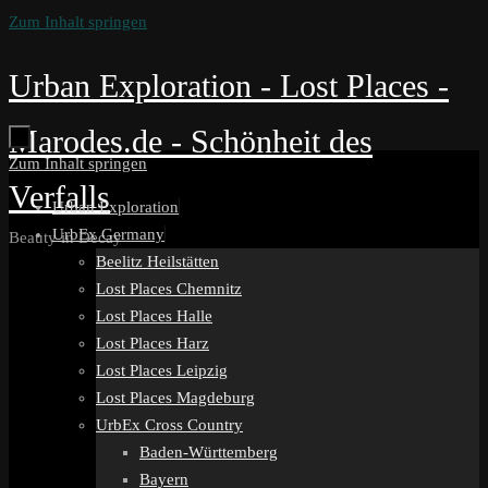
Zum Inhalt springen
Urban Exploration - Lost Places -
Marodes.de - Schönheit des
Zum Inhalt springen
Verfalls
Urban Exploration
UrbEx Germany
Beauty in Decay
Beelitz Heilstätten
Lost Places Chemnitz
Lost Places Halle
Lost Places Harz
Lost Places Leipzig
Lost Places Magdeburg
UrbEx Cross Country
Baden-Württemberg
Bayern