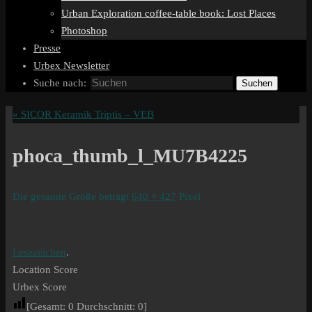
Urban Exploration coffee-table book: Lost Places
Photoshop
Presse
Urbex Newsletter
Suche nach:
Suchen
«
SICOR Keramik Triptis – VEB
phoca_thumb_l_MU7B4225
Die gesamte Größe beträgt
640 × 427
Pixel
Lesezeichen
.
Location Score
Urbex Score
[Gesamt:
0
Durchschnitt:
0
]