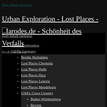
Zum Inhalt springen
Urban Exploration - Lost Places -
Marodes.de - Schönheit des
Zum Inhalt springen
Verfalls
Urban Exploration
UrbEx Germany
Beauty in Decay
Beelitz Heilstätten
Lost Places Chemnitz
Lost Places Halle
Lost Places Harz
Lost Places Leipzig
Lost Places Magdeburg
UrbEx Cross Country
Baden-Württemberg
Bayern