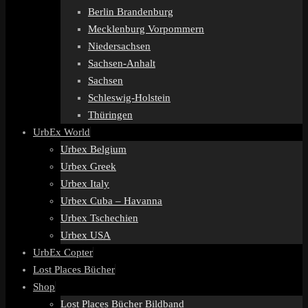
Berlin Brandenburg
Mecklenburg Vorpommern
Niedersachsen
Sachsen-Anhalt
Sachsen
Schleswig-Holstein
Thüringen
UrbEx World
Urbex Belgium
Urbex Greek
Urbex Italy
Urbex Cuba – Havanna
Urbex Tschechien
Urbex USA
UrbEx Copter
Lost Places Bücher
Shop
Lost Places Bücher Bildband