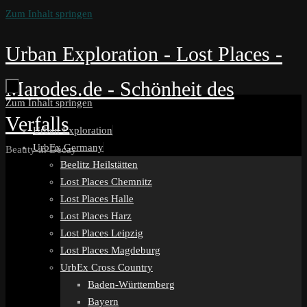
Zum Inhalt springen
Urban Exploration - Lost Places -
Marodes.de - Schönheit des
Zum Inhalt springen
Verfalls
Urban Exploration
UrbEx Germany
Beauty in Decay
Beelitz Heilstätten
Lost Places Chemnitz
Lost Places Halle
Lost Places Harz
Lost Places Leipzig
Lost Places Magdeburg
UrbEx Cross Country
Baden-Württemberg
Bayern