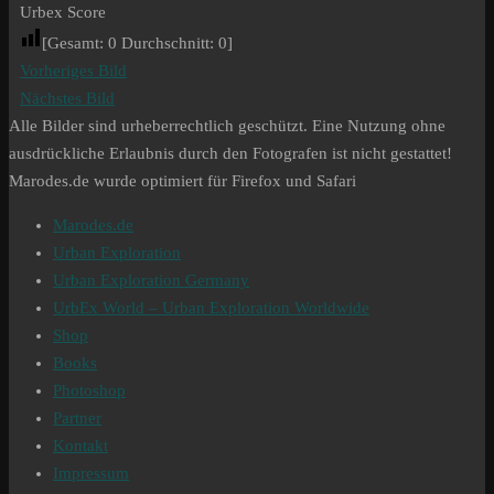
Urbex Score
[Gesamt:
0
Durchschnitt:
0
]
Vorheriges Bild
Nächstes Bild
Alle Bilder sind urheberrechtlich geschützt. Eine Nutzung ohne
ausdrückliche Erlaubnis durch den Fotografen ist nicht gestattet!
Marodes.de wurde optimiert für Firefox und Safari
Marodes.de
Urban Exploration
Urban Exploration Germany
UrbEx World – Urban Exploration Worldwide
Shop
Books
Photoshop
Partner
Kontakt
Impressum