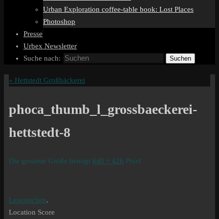
Urban Exploration coffee-table book: Lost Places
Photoshop
Presse
Urbex Newsletter
Suche nach:
Suchen
«
Hettstedt Großbäckerei
phoca_thumb_l_grossbaeckerei-
hettstedt-8
Die gesamte Größe beträgt
640 × 426
Pixel
Lesezeichen
.
Location Score