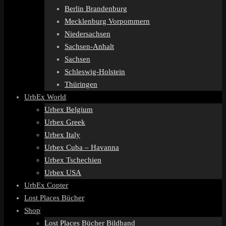
Berlin Brandenburg
Mecklenburg Vorpommern
Niedersachsen
Sachsen-Anhalt
Sachsen
Schleswig-Holstein
Thüringen
UrbEx World
Urbex Belgium
Urbex Greek
Urbex Italy
Urbex Cuba – Havanna
Urbex Tschechien
Urbex USA
UrbEx Copter
Lost Places Bücher
Shop
Lost Places Bücher Bildband