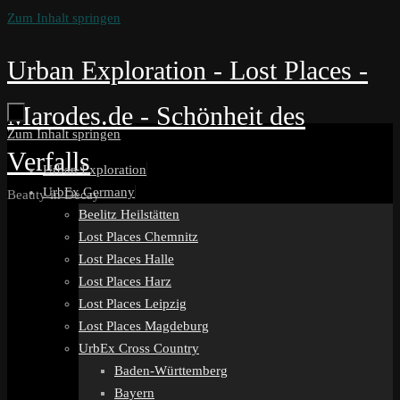
Zum Inhalt springen
Urban Exploration - Lost Places -
Marodes.de - Schönheit des
Zum Inhalt springen
Verfalls
Urban Exploration
UrbEx Germany
Beauty in Decay
Beelitz Heilstätten
Lost Places Chemnitz
Lost Places Halle
Lost Places Harz
Lost Places Leipzig
Lost Places Magdeburg
UrbEx Cross Country
Baden-Württemberg
Bayern