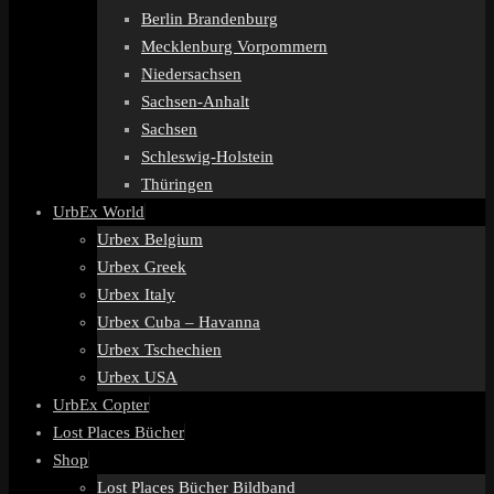
Berlin Brandenburg
Mecklenburg Vorpommern
Niedersachsen
Sachsen-Anhalt
Sachsen
Schleswig-Holstein
Thüringen
UrbEx World
Urbex Belgium
Urbex Greek
Urbex Italy
Urbex Cuba – Havanna
Urbex Tschechien
Urbex USA
UrbEx Copter
Lost Places Bücher
Shop
Lost Places Bücher Bildband