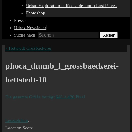
Urban Exploration coffee-table book: Lost Places
Photoshop
Presse
Urbex Newsletter
Suche nach:
Suchen
«
Hettstedt Großbäckerei
phoca_thumb_l_grossbaeckerei-
hettstedt-10
Die gesamte Größe beträgt
640 × 426
Pixel
Lesezeichen
.
Location Score