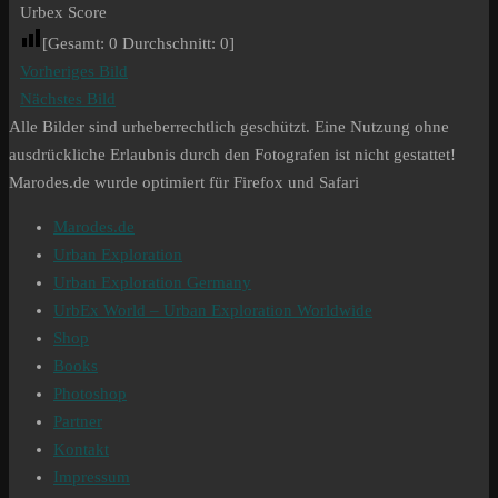
Urbex Score
[Gesamt:
0
Durchschnitt:
0
]
Vorheriges Bild
Nächstes Bild
Alle Bilder sind urheberrechtlich geschützt. Eine Nutzung ohne
ausdrückliche Erlaubnis durch den Fotografen ist nicht gestattet!
Marodes.de wurde optimiert für Firefox und Safari
Marodes.de
Urban Exploration
Urban Exploration Germany
UrbEx World – Urban Exploration Worldwide
Shop
Books
Photoshop
Partner
Kontakt
Impressum