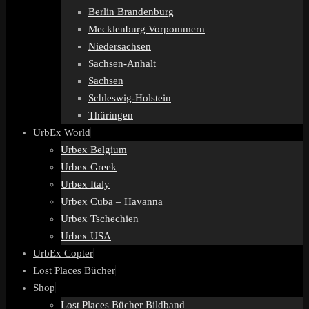
Berlin Brandenburg
Mecklenburg Vorpommern
Niedersachsen
Sachsen-Anhalt
Sachsen
Schleswig-Holstein
Thüringen
UrbEx World
Urbex Belgium
Urbex Greek
Urbex Italy
Urbex Cuba – Havanna
Urbex Tschechien
Urbex USA
UrbEx Copter
Lost Places Bücher
Shop
Lost Places Bücher Bildband