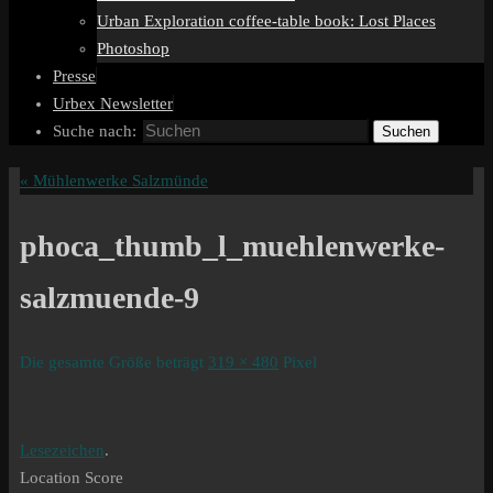
Urban Exploration coffee-table book: Lost Places
Photoshop
Presse
Urbex Newsletter
Suche nach:
Suchen
«
Mühlenwerke Salzmünde
phoca_thumb_l_muehlenwerke-
salzmuende-9
Die gesamte Größe beträgt
319 × 480
Pixel
Lesezeichen
.
Location Score