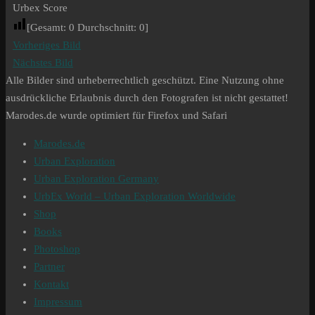
Urbex Score
[Gesamt:
0
Durchschnitt:
0
]
Vorheriges Bild
Nächstes Bild
Alle Bilder sind urheberrechtlich geschützt. Eine Nutzung ohne
ausdrückliche Erlaubnis durch den Fotografen ist nicht gestattet!
Marodes.de wurde optimiert für Firefox und Safari
Marodes.de
Urban Exploration
Urban Exploration Germany
UrbEx World – Urban Exploration Worldwide
Shop
Books
Photoshop
Partner
Kontakt
Impressum