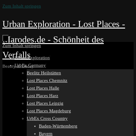
Zum Inhalt springen
Urban Exploration - Lost Places -
Marodes.de - Schönheit des
Zum Inhalt springen
Verfalls
Urban Exploration
UrbEx Germany
Beauty in Decay
Beelitz Heilstätten
Lost Places Chemnitz
Lost Places Halle
Lost Places Harz
Lost Places Leipzig
Lost Places Magdeburg
UrbEx Cross Country
Baden-Württemberg
Bayern