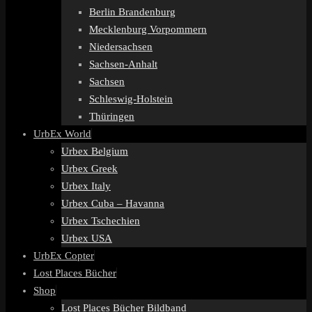
Berlin Brandenburg
Mecklenburg Vorpommern
Niedersachsen
Sachsen-Anhalt
Sachsen
Schleswig-Holstein
Thüringen
UrbEx World
Urbex Belgium
Urbex Greek
Urbex Italy
Urbex Cuba – Havanna
Urbex Tschechien
Urbex USA
UrbEx Copter
Lost Places Bücher
Shop
Lost Places Bücher Bildband