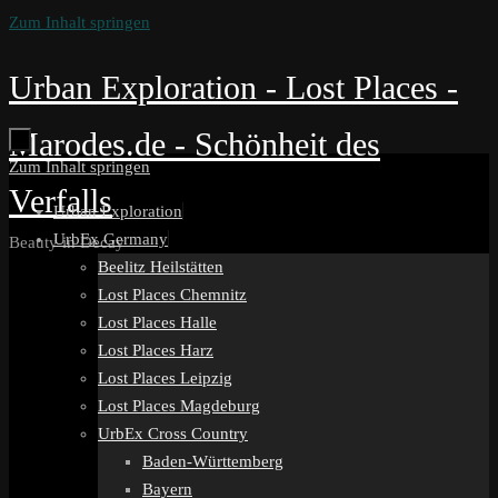
Zum Inhalt springen
Urban Exploration - Lost Places -
Marodes.de - Schönheit des
Zum Inhalt springen
Verfalls
Urban Exploration
UrbEx Germany
Beauty in Decay
Beelitz Heilstätten
Lost Places Chemnitz
Lost Places Halle
Lost Places Harz
Lost Places Leipzig
Lost Places Magdeburg
UrbEx Cross Country
Baden-Württemberg
Bayern