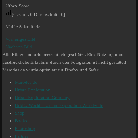
Urbex Score
[Gesamt:
0
Durchschnitt:
0
]
Mühle Salzmünde
Vorheriges Bild
Nächstes Bild
Alle Bilder sind urheberrechtlich geschützt. Eine Nutzung ohne
ausdrückliche Erlaubnis durch den Fotografen ist nicht gestattet!
Marodes.de wurde optimiert für Firefox und Safari
Marodes.de
Urban Exploration
Urban Exploration Germany
UrbEx World – Urban Exploration Worldwide
Shop
Books
Photoshop
Partner