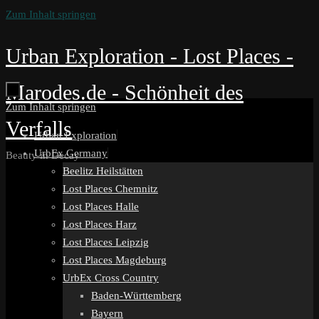
Zum Inhalt springen
Urban Exploration - Lost Places -
Marodes.de - Schönheit des
Zum Inhalt springen
Verfalls
Urban Exploration
UrbEx Germany
Beauty in Decay
Beelitz Heilstätten
Lost Places Chemnitz
Lost Places Halle
Lost Places Harz
Lost Places Leipzig
Lost Places Magdeburg
UrbEx Cross Country
Baden-Württemberg
Bayern