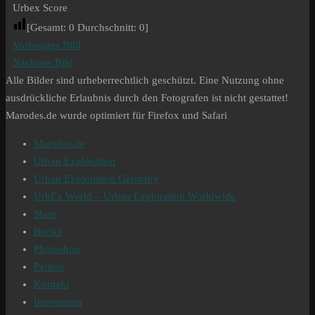
Urbex Score
[Gesamt:
0
Durchschnitt:
0
]
Vorheriges Bild
Nächstes Bild
Alle Bilder sind urheberrechtlich geschützt. Eine Nutzung ohne
ausdrückliche Erlaubnis durch den Fotografen ist nicht gestattet!
Marodes.de wurde optimiert für Firefox und Safari
Marodes.de
Urban Exploration
Urban Exploration Germany
UrbEx World – Urban Exploration Worldwide
Shop
Books
Photoshop
Partner
Kontakt
Impressum