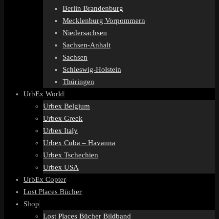
Berlin Brandenburg
Mecklenburg Vorpommern
Niedersachsen
Sachsen-Anhalt
Sachsen
Schleswig-Holstein
Thüringen
UrbEx World
Urbex Belgium
Urbex Greek
Urbex Italy
Urbex Cuba – Havanna
Urbex Tschechien
Urbex USA
UrbEx Copter
Lost Places Bücher
Shop
Lost Places Bücher Bildband