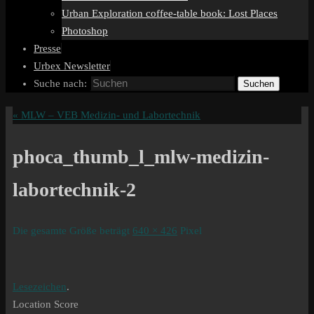
Urban Exploration coffee-table book: Lost Places
Photoshop
Presse
Urbex Newsletter
Suche nach:
Suchen
«
MLW – VEB Medizin- und Labortechnik
phoca_thumb_l_mlw-medizin-
labortechnik-2
Die gesamte Größe beträgt
640 × 426
Pixel
Lesezeichen
.
Location Score