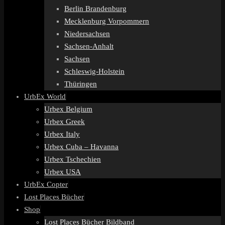
Berlin Brandenburg
Mecklenburg Vorpommern
Niedersachsen
Sachsen-Anhalt
Sachsen
Schleswig-Holstein
Thüringen
UrbEx World
Urbex Belgium
Urbex Greek
Urbex Italy
Urbex Cuba – Havanna
Urbex Tschechien
Urbex USA
UrbEx Copter
Lost Places Bücher
Shop
Lost Places Bücher Bildband