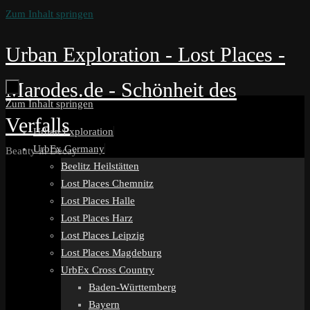
Zum Inhalt springen
Urban Exploration - Lost Places -
Marodes.de - Schönheit des
Zum Inhalt springen
Verfalls
Urban Exploration
UrbEx Germany
Beauty in Decay
Beelitz Heilstätten
Lost Places Chemnitz
Lost Places Halle
Lost Places Harz
Lost Places Leipzig
Lost Places Magdeburg
UrbEx Cross Country
Baden-Württemberg
Bayern