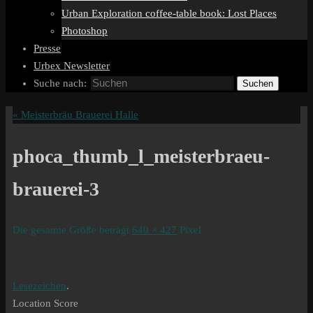
Urban Exploration coffee-table book: Lost Places
Photoshop
Presse
Urbex Newsletter
Suche nach:
Suchen
«
Meisterbräu Brauerei Halle
phoca_thumb_l_meisterbraeu-
brauerei-3
Die gesamte Größe beträgt
640 × 427
Pixel
Lesezeichen
.
Location Score