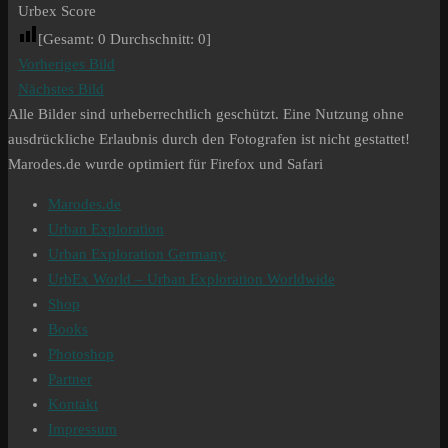
Urbex Score
[Gesamt:
0
Durchschnitt:
0
]
Vorheriges Bild
Nächstes Bild
Alle Bilder sind urheberrechtlich geschützt. Eine Nutzung ohne
ausdrückliche Erlaubnis durch den Fotografen ist nicht gestattet!
Marodes.de wurde optimiert für Firefox und Safari
Marodes.de
Urban Exploration
Urban Exploration Germany
UrbEx World – Urban Exploration Worldwide
Shop
Books
Photoshop
Partner
Kontakt
Impressum