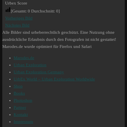
Urbex Score
[Gesamt:
0
Durchschnitt:
0
]
Vorheriges Bild
Nächstes Bild
Alle Bilder sind urheberrechtlich geschützt. Eine Nutzung ohne
ausdrückliche Erlaubnis durch den Fotografen ist nicht gestattet!
Marodes.de wurde optimiert für Firefox und Safari
Marodes.de
Urban Exploration
Urban Exploration Germany
UrbEx World – Urban Exploration Worldwide
Shop
Books
Photoshop
Partner
Kontakt
Impressum