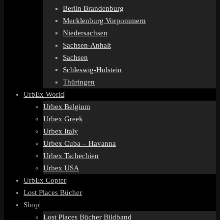
Berlin Brandenburg
Mecklenburg Vorpommern
Niedersachsen
Sachsen-Anhalt
Sachsen
Schleswig-Holstein
Thüringen
UrbEx World
Urbex Belgium
Urbex Greek
Urbex Italy
Urbex Cuba – Havanna
Urbex Tschechien
Urbex USA
UrbEx Copter
Lost Places Bücher
Shop
Lost Places Bücher Bildband