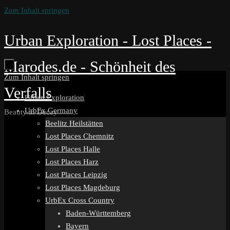
Zum Inhalt springen
Urban Exploration - Lost Places -
Marodes.de - Schönheit des
Zum Inhalt springen
Verfalls
Urban Exploration
UrbEx Germany
Beauty in Decay
Beelitz Heilstätten
Lost Places Chemnitz
Lost Places Halle
Lost Places Harz
Lost Places Leipzig
Lost Places Magdeburg
UrbEx Cross Country
Baden-Württemberg
Bayern