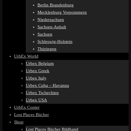
Berlin Brandenburg
Mecklenburg Vorpommern
Niedersachsen
Sachsen-Anhalt
Sachsen
Schleswig-Holstein
Thüringen
UrbEx World
Urbex Belgium
Urbex Greek
Urbex Italy
Urbex Cuba – Havanna
Urbex Tschechien
Urbex USA
UrbEx Copter
Lost Places Bücher
Shop
Lost Places Bücher Bildband