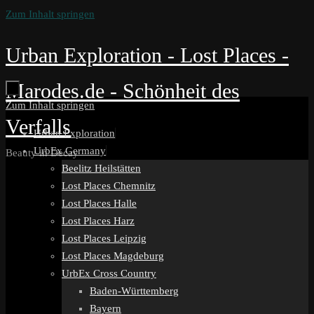
Zum Inhalt springen
Urban Exploration - Lost Places -
Marodes.de - Schönheit des
Zum Inhalt springen
Verfalls
Urban Exploration
UrbEx Germany
Beauty in Decay
Beelitz Heilstätten
Lost Places Chemnitz
Lost Places Halle
Lost Places Harz
Lost Places Leipzig
Lost Places Magdeburg
UrbEx Cross Country
Baden-Württemberg
Bayern