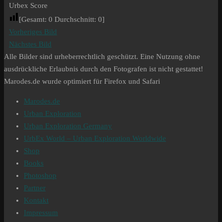
Urbex Score
[Gesamt:
0
Durchschnitt:
0
]
Vorheriges Bild
Nächstes Bild
Alle Bilder sind urheberrechtlich geschützt. Eine Nutzung ohne
ausdrückliche Erlaubnis durch den Fotografen ist nicht gestattet!
Marodes.de wurde optimiert für Firefox und Safari
Marodes.de
Urban Exploration
Urban Exploration Germany
UrbEx World – Urban Exploration Worldwide
Shop
Books
Photoshop
Partner
Kontakt
Impressum