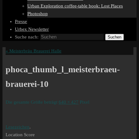
Urban Exploration coffee-table book: Lost Places
Photoshop
Presse
Urbex Newsletter
Suche nach:
Suchen
«
Meisterbräu Brauerei Halle
phoca_thumb_l_meisterbraeu-
brauerei-10
Die gesamte Größe beträgt
640 × 427
Pixel
Lesezeichen
.
Location Score