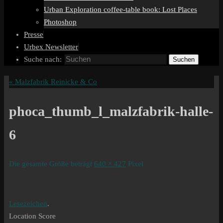
Urban Exploration coffee-table book: Lost Places
Photoshop
Presse
Urbex Newsletter
Suche nach:
Suchen
«
Malzfabrik Reinicke & Co
phoca_thumb_l_malzfabrik-halle-
6
Die gesamte Größe beträgt
640 × 427
Pixel
Lesezeichen
.
Location Score