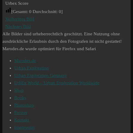
Urbex Score
[Gesamt:
0
Durchschnitt:
0
]
Vorheriges Bild
Nächstes Bild
Alle Bilder sind urheberrechtlich geschützt. Eine Nutzung ohne
ausdrückliche Erlaubnis durch den Fotografen ist nicht gestattet!
Marodes.de wurde optimiert für Firefox und Safari
Marodes.de
Urban Exploration
Urban Exploration Germany
UrbEx World – Urban Exploration Worldwide
Shop
Books
Photoshop
Partner
Kontakt
Impressum