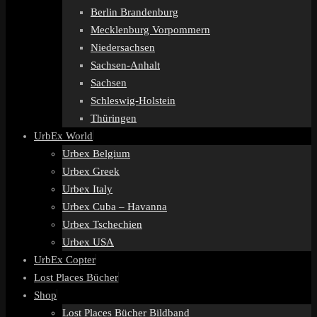
Berlin Brandenburg
Mecklenburg Vorpommern
Niedersachsen
Sachsen-Anhalt
Sachsen
Schleswig-Holstein
Thüringen
UrbEx World
Urbex Belgium
Urbex Greek
Urbex Italy
Urbex Cuba – Havanna
Urbex Tschechien
Urbex USA
UrbEx Copter
Lost Places Bücher
Shop
Lost Places Bücher Bildband