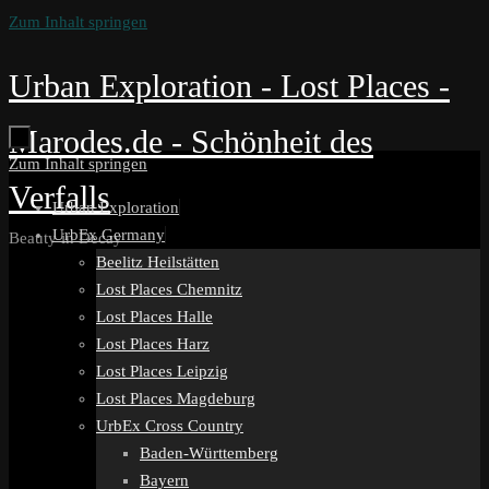
Zum Inhalt springen
Urban Exploration - Lost Places -
Marodes.de - Schönheit des
Zum Inhalt springen
Verfalls
Urban Exploration
UrbEx Germany
Beauty in Decay
Beelitz Heilstätten
Lost Places Chemnitz
Lost Places Halle
Lost Places Harz
Lost Places Leipzig
Lost Places Magdeburg
UrbEx Cross Country
Baden-Württemberg
Bayern