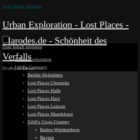
Zum Inhalt springen
Urban Exploration - Lost Places -
Marodes.de - Schönheit des
Zum Inhalt springen
Verfalls
Urban Exploration
UrbEx Germany
Beauty in Decay
Beelitz Heilstätten
Lost Places Chemnitz
Lost Places Halle
Lost Places Harz
Lost Places Leipzig
Lost Places Magdeburg
UrbEx Cross Country
Baden-Württemberg
Bayern