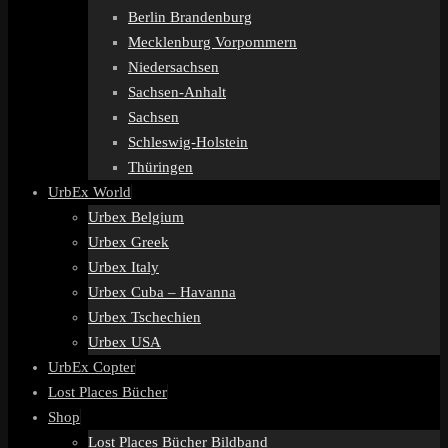
Berlin Brandenburg
Mecklenburg Vorpommern
Niedersachsen
Sachsen-Anhalt
Sachsen
Schleswig-Holstein
Thüringen
UrbEx World
Urbex Belgium
Urbex Greek
Urbex Italy
Urbex Cuba – Havanna
Urbex Tschechien
Urbex USA
UrbEx Copter
Lost Places Bücher
Shop
Lost Places Bücher Bildband