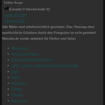
Urbex Score
[Gesamt:
0
Durchschnitt:
0
]
Vorheriges Bild
Nächstes Bild
Alle Bilder sind urheberrechtlich geschützt. Eine Nutzung ohne
ausdrückliche Erlaubnis durch den Fotografen ist nicht gestattet!
Marodes.de wurde optimiert für Firefox und Safari
Marodes.de
Urban Exploration
Urban Exploration Germany
UrbEx World – Urban Exploration Worldwide
Shop
Books
Photoshop
Partner
Kontakt
Impressum