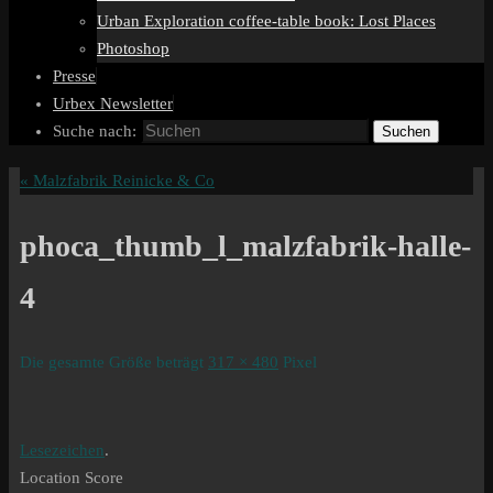
Urban Exploration coffee-table book: Lost Places
Photoshop
Presse
Urbex Newsletter
Suche nach:
Suchen
«
Malzfabrik Reinicke & Co
phoca_thumb_l_malzfabrik-halle-
4
Die gesamte Größe beträgt
317 × 480
Pixel
Lesezeichen
.
Location Score