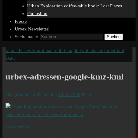
Urban Exploration coffee-table book: Lost Places
Photoshop
Presse
Urbex Newsletter
Suche nach:
Suchen
«
Lost Places Koordinaten für Google Earth als kmz oder kml
Datei
urbex-adressen-google-kmz-kml
Die gesamte Größe beträgt
1024 × 598
Pixel
Lesezeichen
.