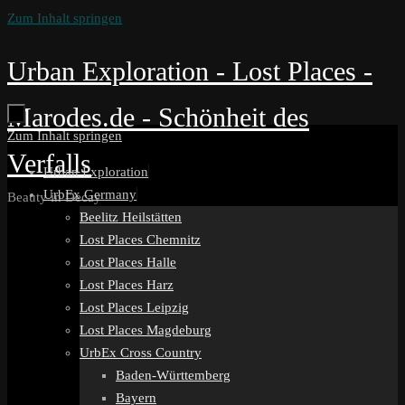
Zum Inhalt springen
Urban Exploration - Lost Places -
Marodes.de - Schönheit des
Zum Inhalt springen
Verfalls
Urban Exploration
UrbEx Germany
Beauty in Decay
Beelitz Heilstätten
Lost Places Chemnitz
Lost Places Halle
Lost Places Harz
Lost Places Leipzig
Lost Places Magdeburg
UrbEx Cross Country
Baden-Württemberg
Bayern