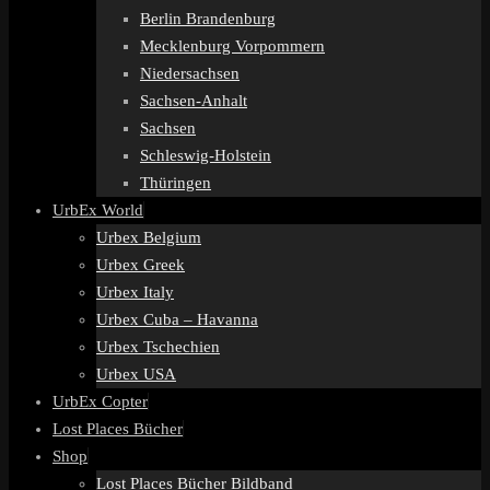
Berlin Brandenburg
Mecklenburg Vorpommern
Niedersachsen
Sachsen-Anhalt
Sachsen
Schleswig-Holstein
Thüringen
UrbEx World
Urbex Belgium
Urbex Greek
Urbex Italy
Urbex Cuba – Havanna
Urbex Tschechien
Urbex USA
UrbEx Copter
Lost Places Bücher
Shop
Lost Places Bücher Bildband