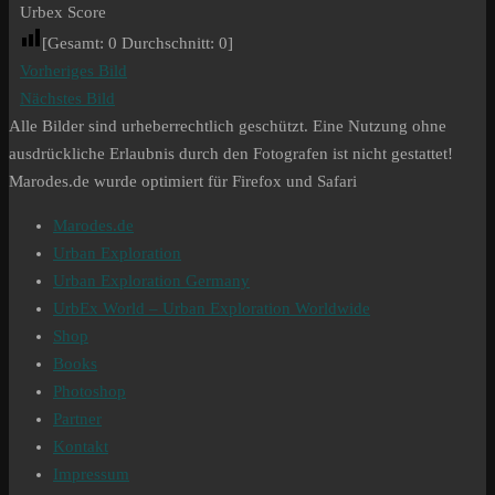
Urbex Score
[Gesamt:
0
Durchschnitt:
0
]
Vorheriges Bild
Nächstes Bild
Alle Bilder sind urheberrechtlich geschützt. Eine Nutzung ohne
ausdrückliche Erlaubnis durch den Fotografen ist nicht gestattet!
Marodes.de wurde optimiert für Firefox und Safari
Marodes.de
Urban Exploration
Urban Exploration Germany
UrbEx World – Urban Exploration Worldwide
Shop
Books
Photoshop
Partner
Kontakt
Impressum