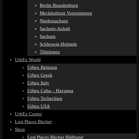
Berlin Brandenburg
Mecklenburg Vorpommern
Niedersachsen
Sachsen-Anhalt
Sachsen
Schleswig-Holstein
Thüringen
UrbEx World
Urbex Belgium
Urbex Greek
Urbex Italy
Urbex Cuba – Havanna
Urbex Tschechien
Urbex USA
UrbEx Copter
Lost Places Bücher
Shop
Lost Places Bücher Bildband