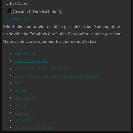
Urbex Score
[Gesamt:
0
Durchschnitt:
0
]
Nächstes Bild
Alle Bilder sind urheberrechtlich geschützt. Eine Nutzung ohne
ausdrückliche Erlaubnis durch den Fotografen ist nicht gestattet!
Marodes.de wurde optimiert für Firefox und Safari
Marodes.de
Urban Exploration
Urban Exploration Germany
UrbEx World – Urban Exploration Worldwide
Shop
Books
Photoshop
Partner
Kontakt
Impressum
Datenschutzerklärung