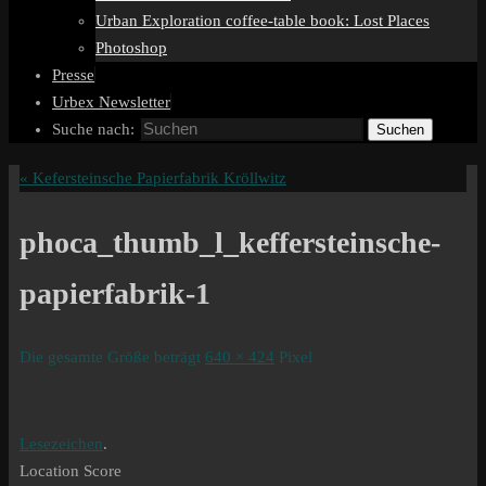
Urban Exploration coffee-table book: Lost Places
Photoshop
Presse
Urbex Newsletter
Suche nach:
Suchen
«
Kefersteinsche Papierfabrik Kröllwitz
phoca_thumb_l_keffersteinsche-
papierfabrik-1
Die gesamte Größe beträgt
640 × 424
Pixel
Lesezeichen
.
Location Score