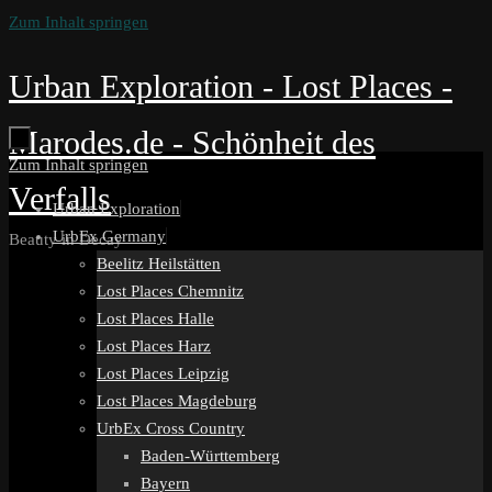
Zum Inhalt springen
Urban Exploration - Lost Places -
Marodes.de - Schönheit des
Zum Inhalt springen
Verfalls
Urban Exploration
UrbEx Germany
Beauty in Decay
Beelitz Heilstätten
Lost Places Chemnitz
Lost Places Halle
Lost Places Harz
Lost Places Leipzig
Lost Places Magdeburg
UrbEx Cross Country
Baden-Württemberg
Bayern