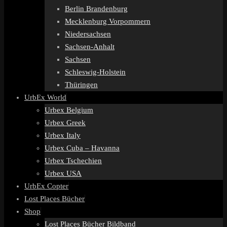
Berlin Brandenburg
Mecklenburg Vorpommern
Niedersachsen
Sachsen-Anhalt
Sachsen
Schleswig-Holstein
Thüringen
UrbEx World
Urbex Belgium
Urbex Greek
Urbex Italy
Urbex Cuba – Havanna
Urbex Tschechien
Urbex USA
UrbEx Copter
Lost Places Bücher
Shop
Lost Places Bücher Bildband