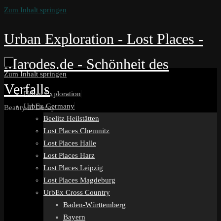
Zum Inhalt springen
Urban Exploration - Lost Places -
Marodes.de - Schönheit des
Zum Inhalt springen
Verfalls
Urban Exploration
UrbEx Germany
Beauty in Decay
Beelitz Heilstätten
Lost Places Chemnitz
Lost Places Halle
Lost Places Harz
Lost Places Leipzig
Lost Places Magdeburg
UrbEx Cross Country
Baden-Württemberg
Bayern