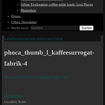
Urban Exploration coffee-table book: Lost Places
Photoshop
Presse
Urbex Newsletter
Suche nach:
Suchen
«
Kaffeesurrogat und Spirituosen Fabrik
phoca_thumb_l_kaffeesurrogat-
fabrik-4
Die gesamte Größe beträgt
640 × 426
Pixel
Lesezeichen
.
Location Score