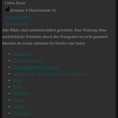
Urbex Score
[Gesamt:
0
Durchschnitt:
0
]
Vorheriges Bild
Nächstes Bild
Alle Bilder sind urheberrechtlich geschützt. Eine Nutzung ohne
ausdrückliche Erlaubnis durch den Fotografen ist nicht gestattet!
Marodes.de wurde optimiert für Firefox und Safari
Marodes.de
Urban Exploration
Urban Exploration Germany
UrbEx World – Urban Exploration Worldwide
Shop
Books
Photoshop
Partner
Kontakt
Impressum