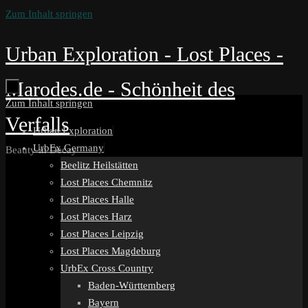
Zum Inhalt springen
Urban Exploration - Lost Places -
Marodes.de - Schönheit des
Zum Inhalt springen
Verfalls
Urban Exploration
UrbEx Germany
Beauty in Decay
Beelitz Heilstätten
Lost Places Chemnitz
Lost Places Halle
Lost Places Harz
Lost Places Leipzig
Lost Places Magdeburg
UrbEx Cross Country
Baden-Württemberg
Bayern