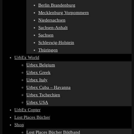
Berlin Brandenburg
Mecklenburg Vorpommern
Niedersachsen
Sachsen-Anhalt
Sachsen
Schleswig-Holstein
Thüringen
UrbEx World
Urbex Belgium
Urbex Greek
Urbex Italy
Urbex Cuba – Havanna
Urbex Tschechien
Urbex USA
UrbEx Copter
Lost Places Bücher
Shop
Lost Places Bücher Bildband