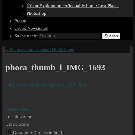
Urban Exploration coffee-table book: Lost Places
Photoshop
Presse
Urbex Newsletter
Suche nach:
Suchen
«
Heeresversuchsanstalt Hillersleben
phoca_thumb_l_IMG_1693
Die gesamte Größe beträgt
640 × 427
Pixel
Lesezeichen
.
Location Score
Urbex Score
[Gesamt:
0
Durchschnitt:
0
]