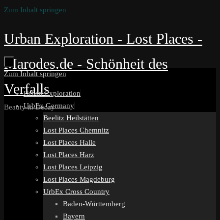
Zum Inhalt springen
Urban Exploration - Lost Places -
Marodes.de - Schönheit des
Zum Inhalt springen
Verfalls
Urban Exploration
UrbEx Germany
Beauty in Decay
Beelitz Heilstätten
Lost Places Chemnitz
Lost Places Halle
Lost Places Harz
Lost Places Leipzig
Lost Places Magdeburg
UrbEx Cross Country
Baden-Württemberg
Bayern