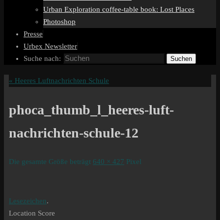
Urban Exploration coffee-table book: Lost Places
Photoshop
Presse
Urbex Newsletter
Suche nach:
Suchen
«
Heeres Luftnachrichten Schule
phoca_thumb_l_heeres-luft-
nachrichten-schule-12
Die gesamte Größe beträgt
640 × 427
Pixel
Lesezeichen
.
Location Score