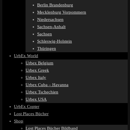
Berlin Brandenburg
Mecklenburg Vorpommern
Niedersachsen
Sachsen-Anhalt
Sachsen
Schleswig-Holstein
Thüringen
UrbEx World
Urbex Belgium
Urbex Greek
Urbex Italy
Urbex Cuba – Havanna
Urbex Tschechien
Urbex USA
UrbEx Copter
Lost Places Bücher
Shop
Lost Places Bücher Bildband