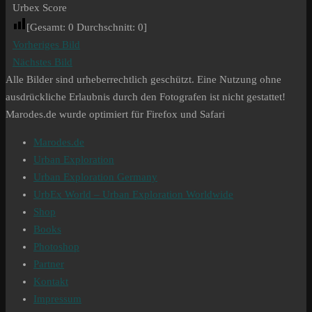
Urbex Score
[Gesamt:
0
Durchschnitt:
0
]
Vorheriges Bild
Nächstes Bild
Alle Bilder sind urheberrechtlich geschützt. Eine Nutzung ohne
ausdrückliche Erlaubnis durch den Fotografen ist nicht gestattet!
Marodes.de wurde optimiert für Firefox und Safari
Marodes.de
Urban Exploration
Urban Exploration Germany
UrbEx World – Urban Exploration Worldwide
Shop
Books
Photoshop
Partner
Kontakt
Impressum