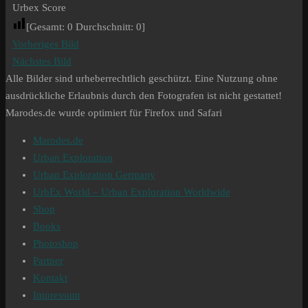
Urbex Score
[Gesamt:
0
Durchschnitt:
0
]
Vorheriges Bild
Nächstes Bild
Alle Bilder sind urheberrechtlich geschützt. Eine Nutzung ohne
ausdrückliche Erlaubnis durch den Fotografen ist nicht gestattet!
Marodes.de wurde optimiert für Firefox und Safari
Marodes.de
Urban Exploration
Urban Exploration Germany
UrbEx World – Urban Exploration Worldwide
Shop
Books
Photoshop
Partner
Kontakt
Impressum