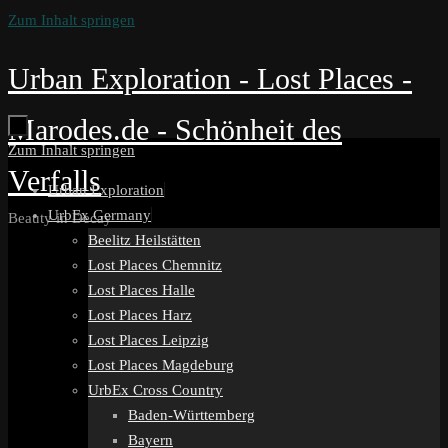
Zum Inhalt springen
Urban Exploration - Lost Places -
Marodes.de - Schönheit des
Zum Inhalt springen
Verfalls
Urban Exploration
UrbEx Germany
Beauty in Decay
Beelitz Heilstätten
Lost Places Chemnitz
Lost Places Halle
Lost Places Harz
Lost Places Leipzig
Lost Places Magdeburg
UrbEx Cross Country
Baden-Württemberg
Bayern