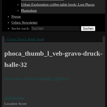
Urban Exploration coffee-table book: Lost Places
Photoshop
Presse
Urbex Newsletter
Suche nach:
Suchen
«
Gravo Druck Halle Saale
phoca_thumb_l_veb-gravo-druck-
halle-32
Die gesamte Größe beträgt
640 × 426
Pixel
Lesezeichen
.
Location Score