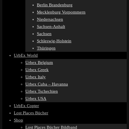
Berlin Brandenburg
Mecklenburg Vorpommern
Niedersachsen
Sachsen-Anhalt
Sachsen
Schleswig-Holstein
Thüringen
UrbEx World
Urbex Belgium
Urbex Greek
Urbex Italy
Urbex Cuba – Havanna
Urbex Tschechien
Urbex USA
UrbEx Copter
Lost Places Bücher
Shop
Lost Places Bücher Bildband