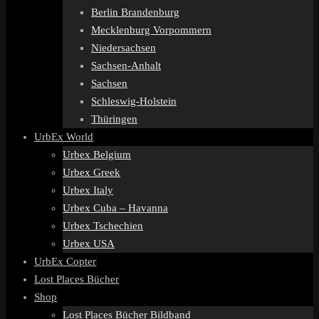
Berlin Brandenburg
Mecklenburg Vorpommern
Niedersachsen
Sachsen-Anhalt
Sachsen
Schleswig-Holstein
Thüringen
UrbEx World
Urbex Belgium
Urbex Greek
Urbex Italy
Urbex Cuba – Havanna
Urbex Tschechien
Urbex USA
UrbEx Copter
Lost Places Bücher
Shop
Lost Places Bücher Bildband