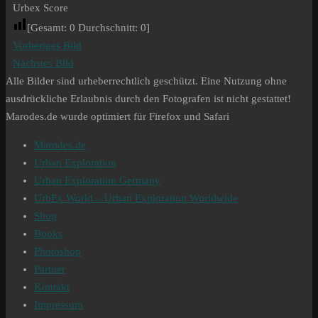
Urbex Score
[Gesamt:
0
Durchschnitt:
0
]
Vorheriges Bild
Nächstes Bild
Alle Bilder sind urheberrechtlich geschützt. Eine Nutzung ohne
ausdrückliche Erlaubnis durch den Fotografen ist nicht gestattet!
Marodes.de wurde optimiert für Firefox und Safari
Marodes.de
Urban Exploration
Urban Exploration Germany
UrbEx World – Urban Exploration Worldwide
Shop
Books
Photoshop
Partner
Kontakt
Impressum