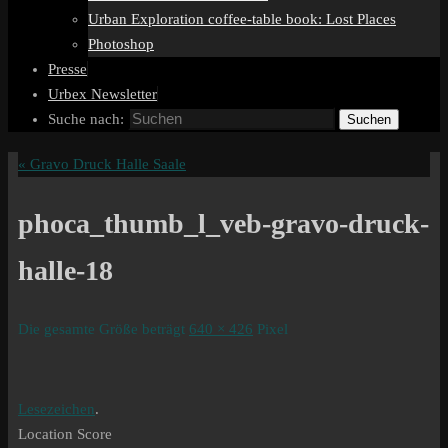
Urban Exploration coffee-table book: Lost Places
Photoshop
Presse
Urbex Newsletter
Suche nach:
Suchen
«
Gravo Druck Halle Saale
phoca_thumb_l_veb-gravo-druck-
halle-18
Die gesamte Größe beträgt
640 × 426
Pixel
Lesezeichen
.
Location Score