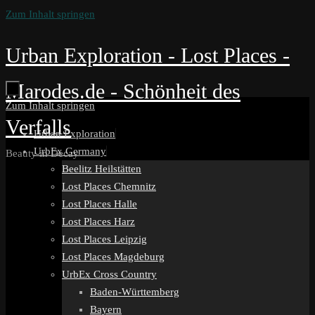
Zum Inhalt springen
Urban Exploration - Lost Places -
Marodes.de - Schönheit des
Zum Inhalt springen
Verfalls
Urban Exploration
UrbEx Germany
Beauty in Decay
Beelitz Heilstätten
Lost Places Chemnitz
Lost Places Halle
Lost Places Harz
Lost Places Leipzig
Lost Places Magdeburg
UrbEx Cross Country
Baden-Württemberg
Bayern