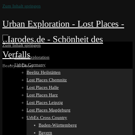
Zum Inhalt springen
Urban Exploration - Lost Places -
Marodes.de - Schönheit des
Zum Inhalt springen
Verfalls
Urban Exploration
UrbEx Germany
Beauty in Decay
Beelitz Heilstätten
Lost Places Chemnitz
Lost Places Halle
Lost Places Harz
Lost Places Leipzig
Lost Places Magdeburg
UrbEx Cross Country
Baden-Württemberg
Bayern