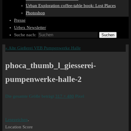
Urban Exploration coffee-table book: Lost Places
Photoshop
Presse
Urbex Newsletter
Suche nach:
Suchen
«
Alte Gießerei VEB Pumpenwerke Halle
phoca_thumb_l_giesserei-
pumpenwerke-halle-2
Die gesamte Größe beträgt
317 × 480
Pixel
Lesezeichen
.
Location Score