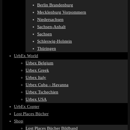
Berlin Brandenburg
Mecklenburg Vorpommern
Niedersachsen
Sachsen-Anhalt
Sachsen
Schleswig-Holstein
Thüringen
UrbEx World
Urbex Belgium
Urbex Greek
Urbex Italy
Urbex Cuba – Havanna
Urbex Tschechien
Urbex USA
UrbEx Copter
Lost Places Bücher
Shop
Lost Places Bücher Bildband