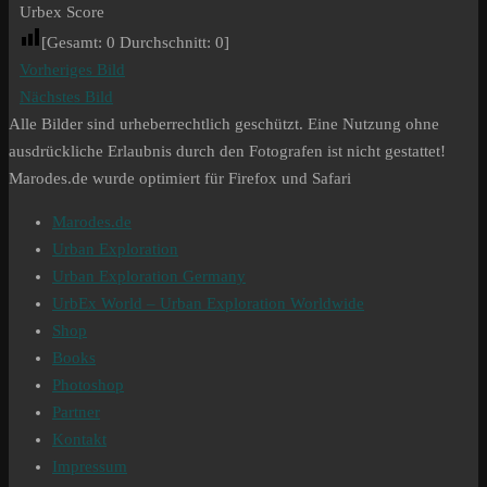
Urbex Score
[Gesamt:
0
Durchschnitt:
0
]
Vorheriges Bild
Nächstes Bild
Alle Bilder sind urheberrechtlich geschützt. Eine Nutzung ohne
ausdrückliche Erlaubnis durch den Fotografen ist nicht gestattet!
Marodes.de wurde optimiert für Firefox und Safari
Marodes.de
Urban Exploration
Urban Exploration Germany
UrbEx World – Urban Exploration Worldwide
Shop
Books
Photoshop
Partner
Kontakt
Impressum