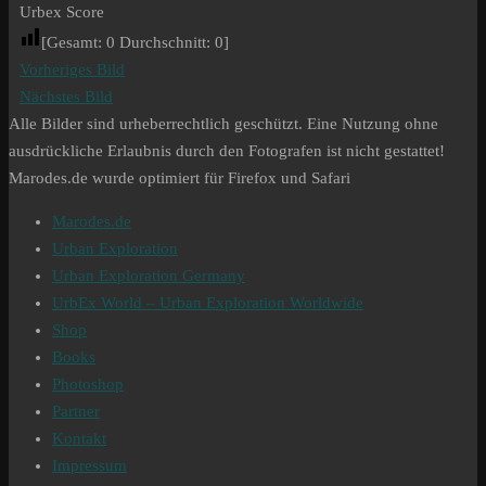
Urbex Score
[Gesamt:
0
Durchschnitt:
0
]
Vorheriges Bild
Nächstes Bild
Alle Bilder sind urheberrechtlich geschützt. Eine Nutzung ohne
ausdrückliche Erlaubnis durch den Fotografen ist nicht gestattet!
Marodes.de wurde optimiert für Firefox und Safari
Marodes.de
Urban Exploration
Urban Exploration Germany
UrbEx World – Urban Exploration Worldwide
Shop
Books
Photoshop
Partner
Kontakt
Impressum