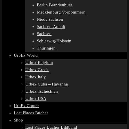
Berlin Brandenburg
Mecklenburg Vorpommern
Niedersachsen
Sachsen-Anhalt
Sachsen
Schleswig-Holstein
Thüringen
UrbEx World
Urbex Belgium
Urbex Greek
Urbex Italy
Urbex Cuba – Havanna
Urbex Tschechien
Urbex USA
UrbEx Copter
Lost Places Bücher
Shop
Lost Places Bücher Bildband