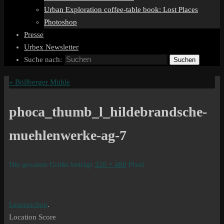
Urban Exploration coffee-table book: Lost Places
Photoshop
Presse
Urbex Newsletter
Suche nach:
Suchen
«
Böllberger Mühle
phoca_thumb_l_hildebrandsche-
muehlenwerke-ag-7
Die gesamte Größe beträgt
320 × 480
Pixel
Lesezeichen
.
Location Score