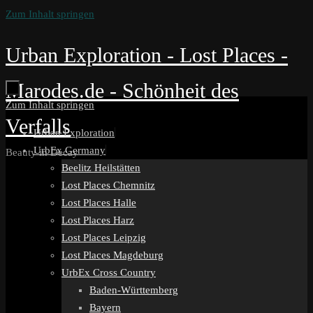
Zum Inhalt springen
Urban Exploration - Lost Places -
Marodes.de - Schönheit des
Zum Inhalt springen
Verfalls
Urban Exploration
UrbEx Germany
Beauty in Decay
Beelitz Heilstätten
Lost Places Chemnitz
Lost Places Halle
Lost Places Harz
Lost Places Leipzig
Lost Places Magdeburg
UrbEx Cross Country
Baden-Württemberg
Bayern