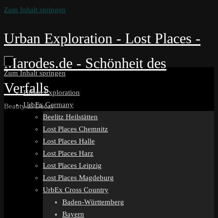
Zum Inhalt springen
Urban Exploration - Lost Places -
Marodes.de - Schönheit des
Zum Inhalt springen
Verfalls
Urban Exploration
UrbEx Germany
Beauty in Decay
Beelitz Heilstätten
Lost Places Chemnitz
Lost Places Halle
Lost Places Harz
Lost Places Leipzig
Lost Places Magdeburg
UrbEx Cross Country
Baden-Württemberg
Bayern