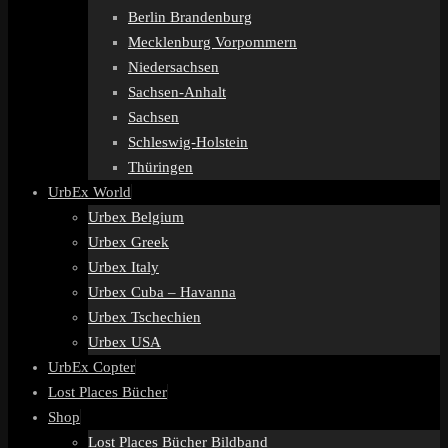
Berlin Brandenburg
Mecklenburg Vorpommern
Niedersachsen
Sachsen-Anhalt
Sachsen
Schleswig-Holstein
Thüringen
UrbEx World
Urbex Belgium
Urbex Greek
Urbex Italy
Urbex Cuba – Havanna
Urbex Tschechien
Urbex USA
UrbEx Copter
Lost Places Bücher
Shop
Lost Places Bücher Bildband