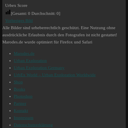
Urbex Score
[Gesamt:
0
Durchschnitt:
0
]
Vorheriges Bild
Alle Bilder sind urheberrechtlich geschützt. Eine Nutzung ohne
ausdrückliche Erlaubnis durch den Fotografen ist nicht gestattet!
Marodes.de wurde optimiert für Firefox und Safari
Marodes.de
Urban Exploration
Urban Exploration Germany
UrbEx World – Urban Exploration Worldwide
Shop
Books
Photoshop
Partner
Kontakt
Impressum
Datenschutzerklärung