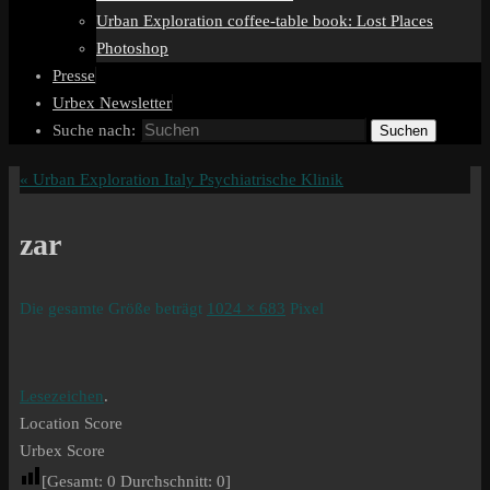
Urban Exploration coffee-table book: Lost Places
Photoshop
Presse
Urbex Newsletter
Suche nach:
Suchen
«
Urban Exploration Italy Psychiatrische Klinik
zar
Die gesamte Größe beträgt
1024 × 683
Pixel
Lesezeichen
.
Location Score
Urbex Score
[Gesamt:
0
Durchschnitt:
0
]