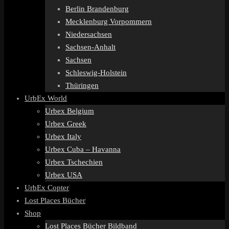
Berlin Brandenburg
Mecklenburg Vorpommern
Niedersachsen
Sachsen-Anhalt
Sachsen
Schleswig-Holstein
Thüringen
UrbEx World
Urbex Belgium
Urbex Greek
Urbex Italy
Urbex Cuba – Havanna
Urbex Tschechien
Urbex USA
UrbEx Copter
Lost Places Bücher
Shop
Lost Places Bücher Bildband