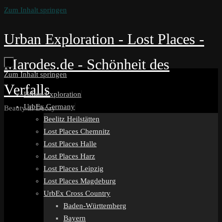
Zum Inhalt springen
Urban Exploration - Lost Places -
Marodes.de - Schönheit des
Zum Inhalt springen
Verfalls
Urban Exploration
UrbEx Germany
Beauty in Decay
Beelitz Heilstätten
Lost Places Chemnitz
Lost Places Halle
Lost Places Harz
Lost Places Leipzig
Lost Places Magdeburg
UrbEx Cross Country
Baden-Württemberg
Bayern