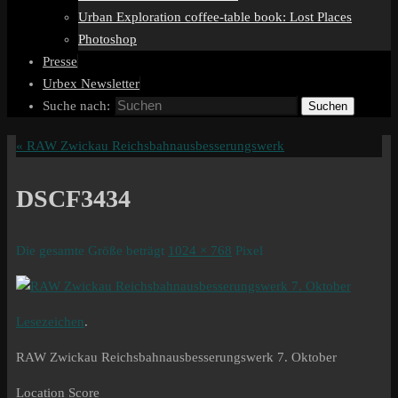
Urban Exploration coffee-table book: Lost Places
Photoshop
Presse
Urbex Newsletter
Suche nach:
Suchen
«
RAW Zwickau Reichsbahnausbesserungswerk
DSCF3434
Die gesamte Größe beträgt
1024 × 768
Pixel
Lesezeichen
.
RAW Zwickau Reichsbahnausbesserungswerk 7. Oktober
Location Score