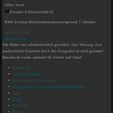
Urbex Score
[Gesamt:
0
Durchschnitt:
0
]
RAW Zwickau Reichsbahnausbesserungswerk 7. Oktober
Vorheriges Bild
Nächstes Bild
Alle Bilder sind urheberrechtlich geschützt. Eine Nutzung ohne
ausdrückliche Erlaubnis durch den Fotografen ist nicht gestattet!
Marodes.de wurde optimiert für Firefox und Safari
Marodes.de
Urban Exploration
Urban Exploration Germany
UrbEx World – Urban Exploration Worldwide
Shop
Books
Photoshop
Partner