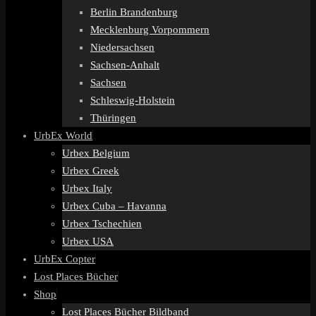
Berlin Brandenburg
Mecklenburg Vorpommern
Niedersachsen
Sachsen-Anhalt
Sachsen
Schleswig-Holstein
Thüringen
UrbEx World
Urbex Belgium
Urbex Greek
Urbex Italy
Urbex Cuba – Havanna
Urbex Tschechien
Urbex USA
UrbEx Copter
Lost Places Bücher
Shop
Lost Places Bücher Bildband