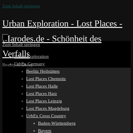
Zum Inhalt springen
Urban Exploration - Lost Places -
Marodes.de - Schönheit des
Zum Inhalt springen
Verfalls
Urban Exploration
UrbEx Germany
Beauty in Decay
Beelitz Heilstätten
Lost Places Chemnitz
Lost Places Halle
Lost Places Harz
Lost Places Leipzig
Lost Places Magdeburg
UrbEx Cross Country
Baden-Württemberg
Bayern