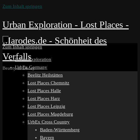
Zum Inhalt springen
Urban Exploration - Lost Places -
Marodes.de - Schönheit des
Zum Inhalt springen
Verfalls
Urban Exploration
UrbEx Germany
Beauty in Decay
Beelitz Heilstätten
Lost Places Chemnitz
Lost Places Halle
Lost Places Harz
Lost Places Leipzig
Lost Places Magdeburg
UrbEx Cross Country
Baden-Württemberg
Bayern