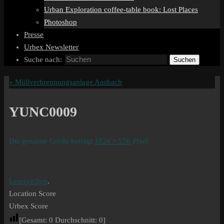
Urban Exploration coffee-table book: Lost Places
Photoshop
Presse
Urbex Newsletter
Suche nach:
Suchen
«
Müllverbrennungsanlage Ansbach
YUNC0009
Die gesamte Größe beträgt
1024 × 576
Pixel
Lesezeichen
.
Location Score
Urbex Score
[Gesamt:
0
Durchschnitt:
0
]