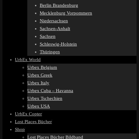
Berlin Brandenburg
Mecklenburg Vorpommern
Niedersachsen
Sachsen-Anhalt
Sachsen
Schleswig-Holstein
Thüringen
UrbEx World
Urbex Belgium
Urbex Greek
Urbex Italy
Urbex Cuba – Havanna
Urbex Tschechien
Urbex USA
UrbEx Copter
Lost Places Bücher
Shop
Lost Places Bücher Bildband