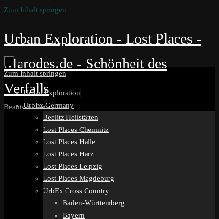
Zum Inhalt springen
Urban Exploration - Lost Places -
Marodes.de - Schönheit des
Zum Inhalt springen
Verfalls
Urban Exploration
UrbEx Germany
Beauty in Decay
Beelitz Heilstätten
Lost Places Chemnitz
Lost Places Halle
Lost Places Harz
Lost Places Leipzig
Lost Places Magdeburg
UrbEx Cross Country
Baden-Württemberg
Bayern