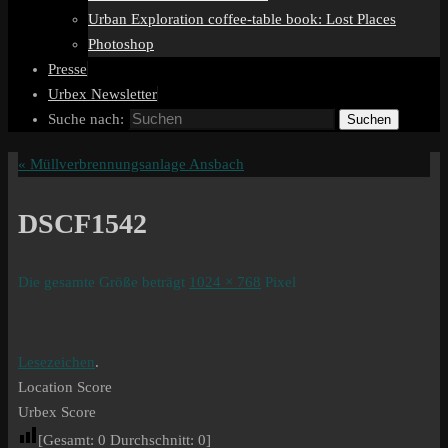
Urban Exploration coffee-table book: Lost Places
Photoshop
Presse
Urbex Newsletter
Suche nach:
Suchen
«
Müllverbrennungsanlage Ansbach
DSCF1542
Die gesamte Größe beträgt
1024 × 768
Pixel
Lesezeichen
.
Location Score
Urbex Score
[Gesamt:
0
Durchschnitt:
0
]