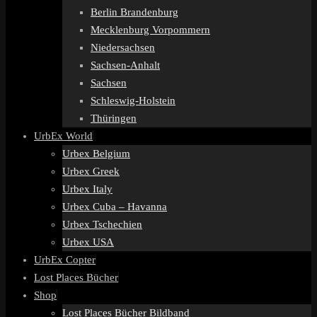
Berlin Brandenburg
Mecklenburg Vorpommern
Niedersachsen
Sachsen-Anhalt
Sachsen
Schleswig-Holstein
Thüringen
UrbEx World
Urbex Belgium
Urbex Greek
Urbex Italy
Urbex Cuba – Havanna
Urbex Tschechien
Urbex USA
UrbEx Copter
Lost Places Bücher
Shop
Lost Places Bücher Bildband